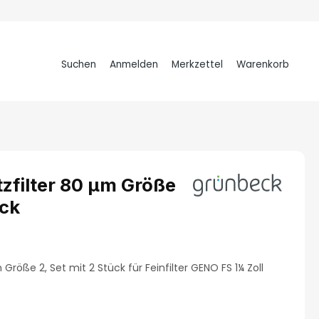
Suchen
Anmelden
Merkzettel
Warenkorb
Warenkorb
zfilter 80 µm Größe
ück
tung von 4.73 von 5 Sternen
Größe 2, Set mit 2 Stück für Feinfilter GENO FS 1¼ Zoll