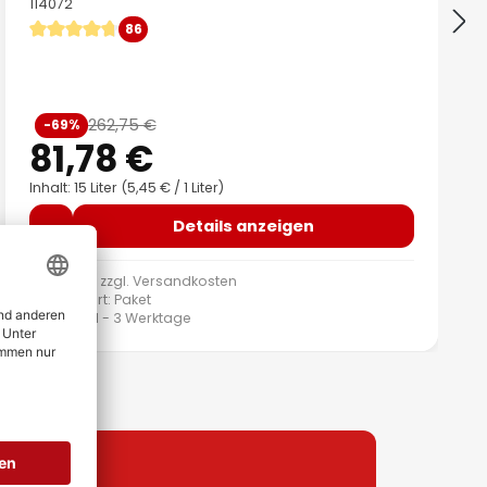
114072
86
Durchschnittliche Bewertung von 4.84 von 5 Sternen
Verkaufspreis:
262,75 €
-69%
Regulärer Preis:
81,78 €
Inhalt: 15 Liter
(5,45 € / 1 Liter)
Details anzeigen
inkl. MwSt. zzgl.
Versandkosten
Versandart: Paket
Lieferzeit: 1 - 3 Werktage