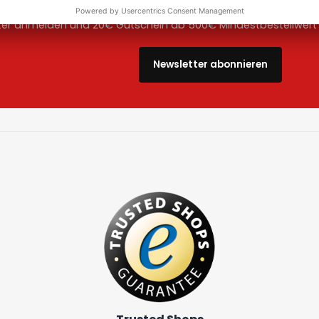
20 € Gutschein
ter anmelden und 20€ Gutschein ab 500€ Mindestbestellwert a
Newsletter abonnieren