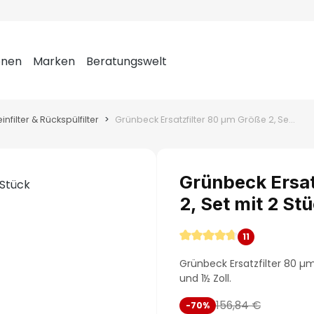
onen
Marken
Beratungswelt
einfilter & Rückspülfilter
Grünbeck Ersatzfilter 80 µm Größe 2, Set mit 2 Stück
Grünbeck Ersat
2, Set mit 2 St
11
Durchschnittliche Bewer
Grünbeck Ersatzfilter 80 µm 
und 1½ Zoll.
156,84 €
-70%