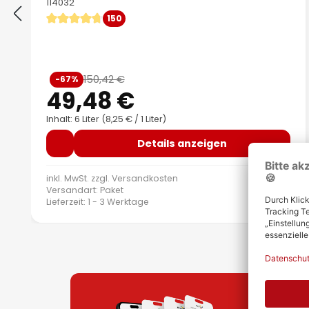
114032
150
Durchschnittliche Bewertung von 4.83 von 5 Sternen
Verkaufspreis:
150,42 €
-67%
Regulärer Preis:
49,48 €
Inhalt: 6 Liter
(8,25 € / 1 Liter)
Details anzeigen
inkl. MwSt. zzgl.
Versandkosten
Versandart: Paket
Lieferzeit: 1 - 3 Werktage