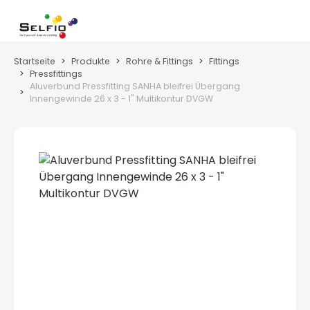
Zum Hauptinhalt springen
Wa
Startseite
Produkte
Rohre & Fittings
Fittings
Pressfittings
Aluverbund Pressfitting SANHA bleifrei Übergang
Innengewinde 26 x 3 - 1" Multikontur DVGW
Bildergalerie überspringen