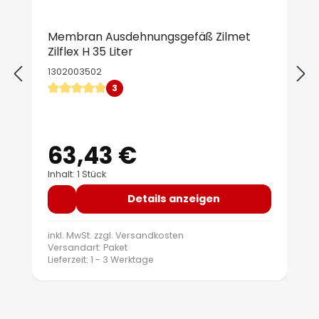
Membran Ausdehnungsgefäß Zilmet
Zilflex H 35 Liter
1302003502
3
Durchschnittliche Bewertung von 5 von 5 Sternen
63,43 €
Regulärer Preis:
Inhalt: 1 Stück
Details anzeigen
inkl. MwSt. zzgl.
Versandkosten
Versandart: Paket
Lieferzeit: 1 - 3 Werktage