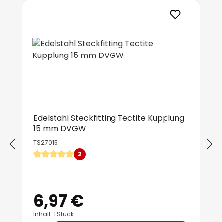
Produktgalerie überspringen
Edelstahl Steckfitting Tectite Kupplung
15 mm DVGW
TS27015
2
Durchschnittliche Bewertung von 5 von 5 Sternen
6,97 €
Regulärer Preis:
Inhalt: 1 Stück