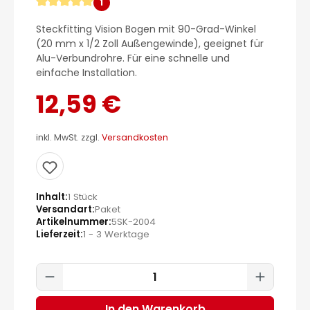
1
Durchschnittliche Bewertung von 5 von 5 Sternen
Steckfitting Vision Bogen mit 90-Grad-Winkel
(20 mm x 1/2 Zoll Außengewinde), geeignet für
Alu-Verbundrohre. Für eine schnelle und
einfache Installation.
12,59 €
inkl. MwSt. zzgl.
Versandkosten
Inhalt
1 Stück
Versandart
Paket
Artikelnummer
5SK-2004
Lieferzeit
1 - 3 Werktage
Produkt Anzahl: Gib den gewünscht
In den Warenkorb