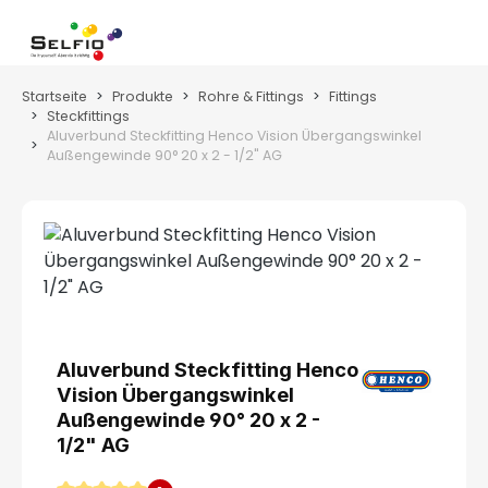
Zum Hauptinhalt springen
Wa
Startseite
Produkte
Rohre & Fittings
Fittings
Steckfittings
Aluverbund Steckfitting Henco Vision Übergangswinkel
Außengewinde 90° 20 x 2 - 1/2" AG
Bildergalerie überspringen
Aluverbund Steckfitting Henco
Vision Übergangswinkel
Außengewinde 90° 20 x 2 -
1/2" AG