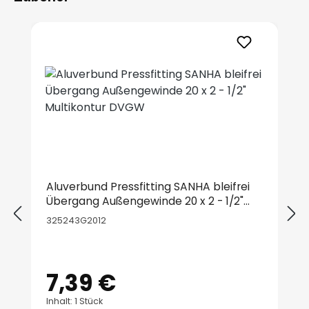
Produktgalerie überspringen
Aluverbund Pressfitting SANHA bleifrei
Übergang Außengewinde 20 x 2 - 1/2"
Multikontur DVGW
325243G2012
7,39 €
Regulärer Preis:
Inhalt: 1 Stück