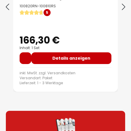
100820RN-100810RS
5
Durchschnittliche Bewertung von 4.8 von 5 Sternen
166,30 €
Regulärer Preis:
Inhalt: 1 Set
Details anzeigen
inkl. MwSt. zzgl.
Versandkosten
Versandart: Paket
Lieferzeit: 1 - 3 Werktage