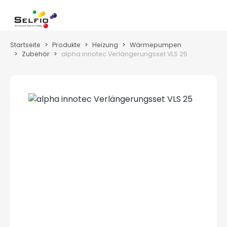
Zum Hauptinhalt springen
Wa
Startseite
Produkte
Heizung
Wärmepumpen
Zubehör
alpha innotec Verlängerungsset VLS 25
Bildergalerie überspringen