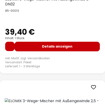
DN32
85-00013
39,40 €
Regulärer Preis:
Inhalt: 1 Stück
Details anzeigen
inkl. MwSt. zzgl.
Versandkosten
Versandart: Paket
Lieferzeit: 1 - 3 Werktage