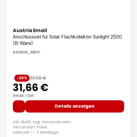
Austria Email
Anschlussset für Solar Flachkollektor Sunlight 2500
(B-Ware)
A40806_RBUY
Verkaufspreis:
39,58 €
-20%
Regulärer Preis:
31,66 €
Inhalt: 1 Set
Details anzeigen
inkl. MwSt. zzgl.
Versandkosten
Versandart: Paket
Lieferzeit: 1 - 3 Werktage