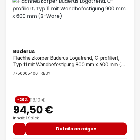
Buderus
Flachheizkörper Buderus Logatrend, C-profiliert,
Typ 11 mit Wandbefestigung 900 mm x 600 mm (B-
Ware)
7750005406_RBUY
Verkaufspreis:
118,10 €
-20%
Regulärer Preis:
94,50 €
Inhalt: 1 Stück
Details anzeigen