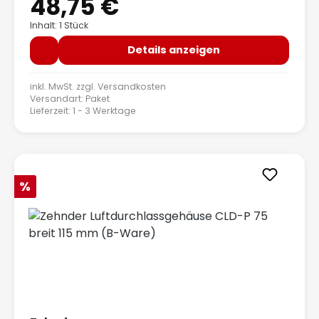
48,75 €
Inhalt: 1 Stück
Details anzeigen
inkl. MwSt. zzgl.
Versandkosten
Versandart: Paket
Lieferzeit: 1 - 3 Werktage
Rabatt
%