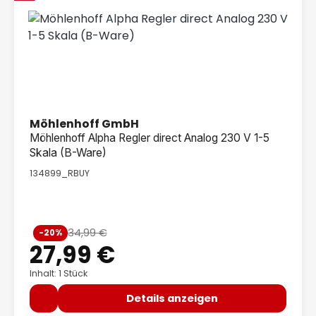
Möhlenhoff GmbH
Möhlenhoff Alpha Regler direct Analog 230 V 1-5
Skala (B-Ware)
134899_RBUY
Verkaufspreis:
34,99 €
-20%
Regulärer Preis:
27,99 €
Inhalt: 1 Stück
Details anzeigen