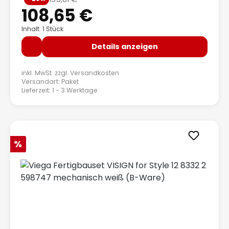
Regulärer Preis:
108,65 €
Inhalt: 1 Stück
Details anzeigen
inkl. MwSt. zzgl.
Versandkosten
Versandart: Paket
Lieferzeit: 1 - 3 Werktage
Rabatt
%