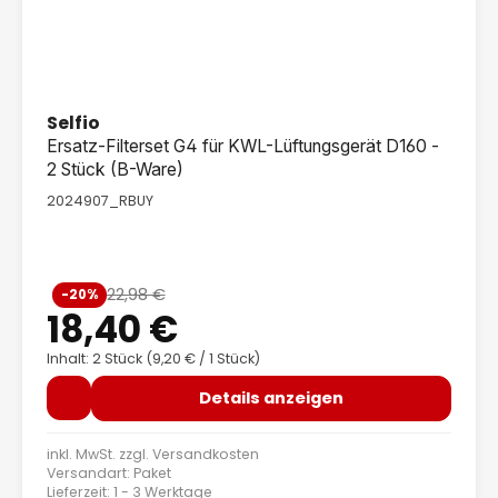
Selfio
Ersatz-Filterset G4 für KWL-Lüftungsgerät D160 -
2 Stück (B-Ware)
2024907_RBUY
Verkaufspreis:
22,98 €
-20%
Regulärer Preis:
18,40 €
Inhalt: 2 Stück
(9,20 € / 1 Stück)
Details anzeigen
inkl. MwSt. zzgl.
Versandkosten
Versandart: Paket
Lieferzeit: 1 - 3 Werktage