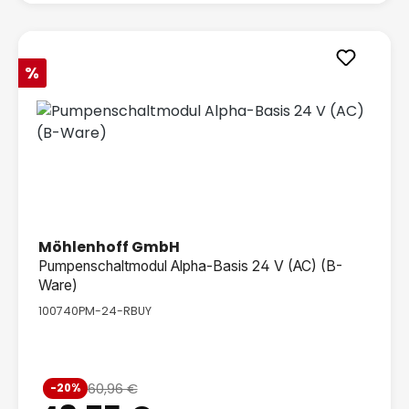
Rabatt
%
Möhlenhoff GmbH
Pumpenschaltmodul Alpha-Basis 24 V (AC) (B-
Ware)
100740PM-24-RBUY
Verkaufspreis:
60,96 €
-20%
Regulärer Preis: