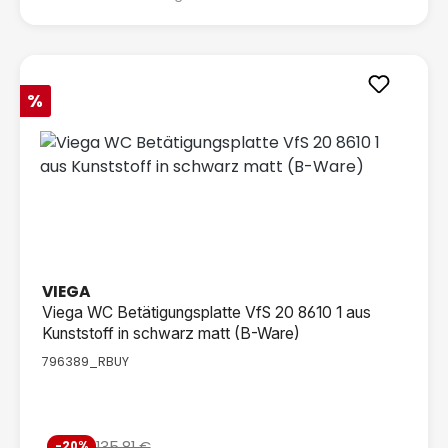
Rabatt
%
VIEGA
Viega WC Betätigungsplatte VfS 20 8610 1 aus
Kunststoff in schwarz matt (B-Ware)
796389_RBUY
Verkaufspreis:
135,81 €
-20%