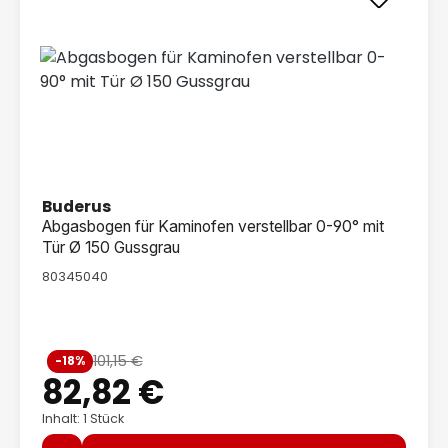
Buderus
Abgasbogen für Kaminofen verstellbar 0-90° mit
Tür Ø 150 Gussgrau
80345040
Verkaufspreis:
101,15 €
-18%
Regulärer Preis:
82,82 €
Inhalt: 1 Stück