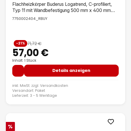
Flachheizkörper Buderus Logatrend, C-profiliert,
Typ 11 mit Wandbefestigung 500 mm x 400 mm
(B-Ware)
7750002404_RBUY
Verkaufspreis:
71,72 €
-21%
Regulärer Preis:
57,00 €
Inhalt: 1 Stück
Details anzeigen
inkl. MwSt. zzgl.
Versandkosten
Versandart: Paket
Lieferzeit: 3 - 5 Werktage
Rabatt
%