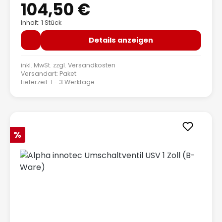
104,50 €
Inhalt: 1 Stück
Details anzeigen
inkl. MwSt. zzgl.
Versandkosten
Versandart: Paket
Lieferzeit: 1 - 3 Werktage
Rabatt
%