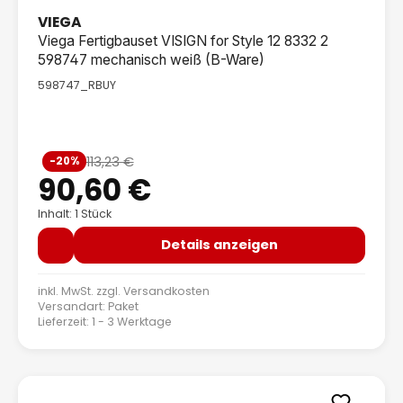
VIEGA
Viega Fertigbauset VISIGN for Style 12 8332 2
598747 mechanisch weiß (B-Ware)
598747_RBUY
Verkaufspreis:
113,23 €
-20%
Regulärer Preis:
90,60 €
Inhalt: 1 Stück
Details anzeigen
inkl. MwSt. zzgl.
Versandkosten
Versandart: Paket
Lieferzeit: 1 - 3 Werktage