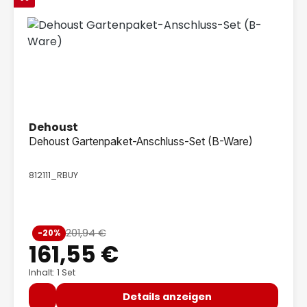
Dehoust
Dehoust Gartenpaket-Anschluss-Set (B-Ware)
812111_RBUY
Verkaufspreis:
201,94 €
-20%
Regulärer Preis:
161,55 €
Inhalt: 1 Set
Details anzeigen