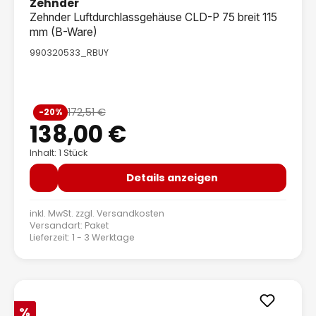
Zehnder
Zehnder Luftdurchlassgehäuse CLD-P 75 breit 115
mm (B-Ware)
990320533_RBUY
Verkaufspreis:
172,51 €
-20%
Regulärer Preis:
138,00 €
Inhalt: 1 Stück
Details anzeigen
inkl. MwSt. zzgl.
Versandkosten
Versandart: Paket
Lieferzeit: 1 - 3 Werktage
Rabatt
%