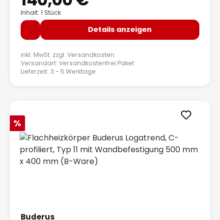
Inhalt: 1 Stück
Details anzeigen
inkl. MwSt. zzgl.
Versandkosten
Versandart: Versandkostenfrei Paket
Lieferzeit: 3 - 5 Werktage
Rabatt
%
Buderus