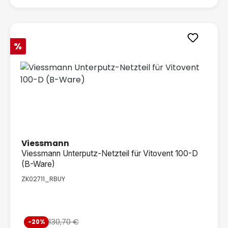
Rabatt
%
Viessmann
Viessmann Unterputz-Netzteil für Vitovent 100-D
(B-Ware)
ZK02711_RBUY
Verkaufspreis:
130,70 €
-20%
Regulärer Preis: