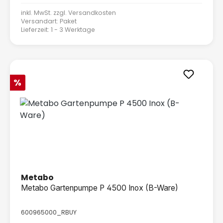
inkl. MwSt. zzgl.
Versandkosten
Versandart: Paket
Lieferzeit: 1 - 3 Werktage
Rabatt
%
Metabo
Metabo Gartenpumpe P 4500 Inox (B-Ware)
600965000_RBUY