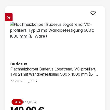
Rabatt
%
Buderus
Flachheizkörper Buderus Logatrend, VC-profiliert,
Typ 21 mit Wandbefestigung 500 x 1000 mm (B-
Ware)
7750102310_RBUY
Verkaufspreis:
177,03 €
-21%
Regulärer Preis:
140,00 €