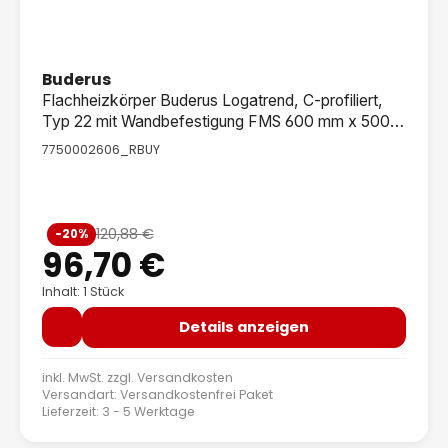
Buderus
Flachheizkörper Buderus Logatrend, C-profiliert,
Typ 22 mit Wandbefestigung FMS 600 mm x 500
mm (B-Ware)
7750002606_RBUY
Verkaufspreis:
120,88 €
-20%
Regulärer Preis:
96,70 €
Inhalt: 1 Stück
Details anzeigen
inkl. MwSt. zzgl.
Versandkosten
Versandart: Versandkostenfrei Paket
Lieferzeit: 3 - 5 Werktage