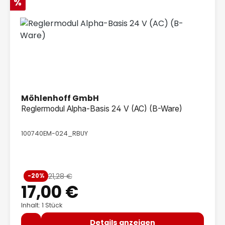
Rabatt
%
Möhlenhoff GmbH
Reglermodul Alpha-Basis 24 V (AC) (B-Ware)
100740EM-024_RBUY
Verkaufspreis:
21,28 €
-20%
Regulärer Preis:
17,00 €
Inhalt: 1 Stück
Details anzeigen