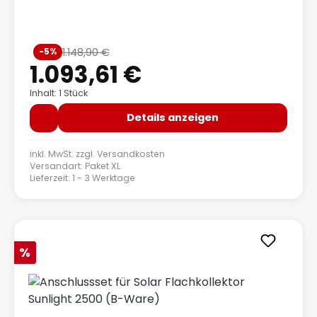
Verkaufspreis:
1.148,90 €
-5%
Regulärer Preis:
1.093,61 €
Inhalt: 1 Stück
Details anzeigen
inkl. MwSt. zzgl.
Versandkosten
Versandart: Paket XL
Lieferzeit: 1 - 3 Werktage
Rabatt
%