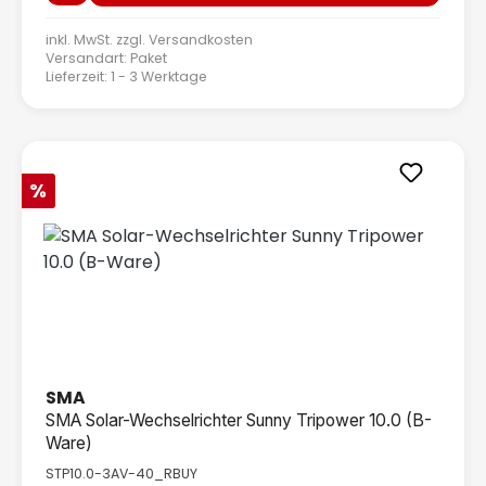
inkl. MwSt. zzgl.
Versandkosten
Versandart: Paket
Lieferzeit: 1 - 3 Werktage
Rabatt
%
SMA
SMA Solar-Wechselrichter Sunny Tripower 10.0 (B-
Ware)
STP10.0-3AV-40_RBUY