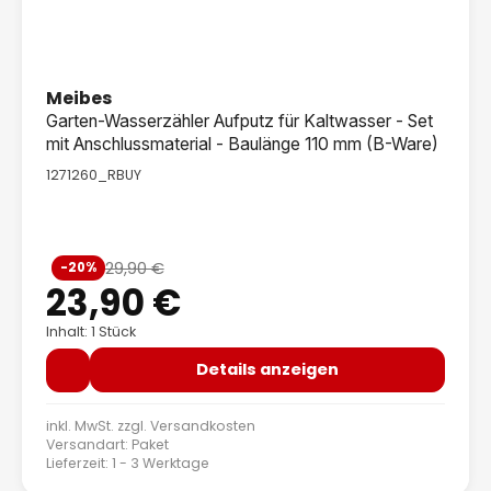
Meibes
Garten-Wasserzähler Aufputz für Kaltwasser - Set
mit Anschlussmaterial - Baulänge 110 mm (B-Ware)
1271260_RBUY
Verkaufspreis:
29,90 €
-20%
Regulärer Preis:
23,90 €
Inhalt: 1 Stück
Details anzeigen
inkl. MwSt. zzgl.
Versandkosten
Versandart: Paket
Lieferzeit: 1 - 3 Werktage