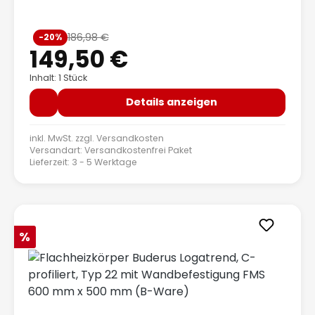
Verkaufspreis:
186,98 €
-20%
Regulärer Preis:
149,50 €
Inhalt: 1 Stück
Details anzeigen
inkl. MwSt. zzgl.
Versandkosten
Versandart: Versandkostenfrei Paket
Lieferzeit: 3 - 5 Werktage
Rabatt
%