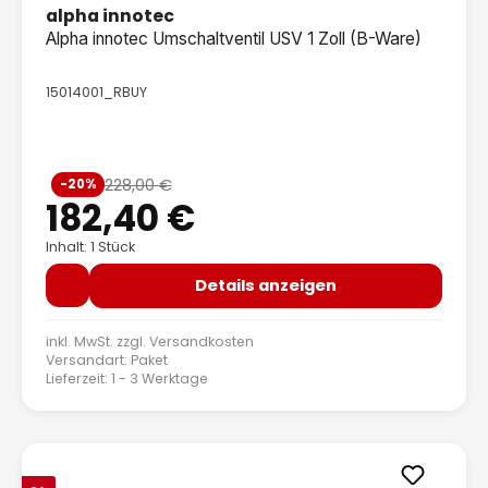
alpha innotec
Alpha innotec Umschaltventil USV 1 Zoll (B-Ware)
15014001_RBUY
Verkaufspreis:
228,00 €
-20%
Regulärer Preis:
182,40 €
Inhalt: 1 Stück
Details anzeigen
inkl. MwSt. zzgl.
Versandkosten
Versandart: Paket
Lieferzeit: 1 - 3 Werktage