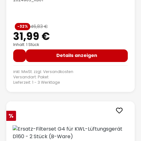
Verkaufspreis:
46,83 €
-32%
Regulärer Preis:
31,99 €
Inhalt: 1 Stück
Details anzeigen
inkl. MwSt. zzgl.
Versandkosten
Versandart: Paket
Lieferzeit: 1 - 3 Werktage
Rabatt
%