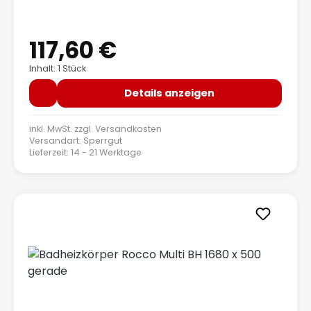
117,60 €
Regulärer Preis:
Inhalt: 1 Stück
Details anzeigen
inkl. MwSt. zzgl.
Versandkosten
Versandart: Sperrgut
Lieferzeit: 14 - 21 Werktage