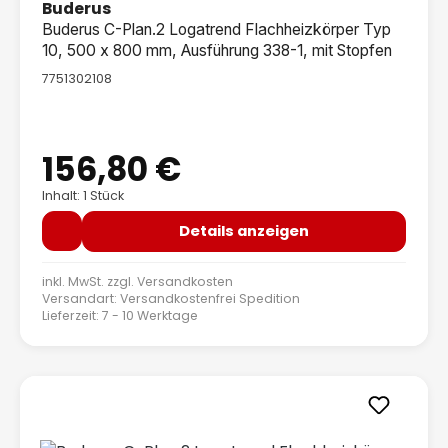
Buderus
Buderus C-Plan.2 Logatrend Flachheizkörper Typ
10, 500 x 800 mm, Ausführung 338-1, mit Stopfen
7751302108
156,80 €
Regulärer Preis:
Inhalt: 1 Stück
Details anzeigen
inkl. MwSt. zzgl.
Versandkosten
Versandart: Versandkostenfrei Spedition
Lieferzeit: 7 - 10 Werktage