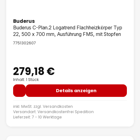
Buderus
Buderus C-Plan.2 Logatrend Flachheizkörper Typ
22, 500 x 700 mm, Ausführung FMS, mit Stopfen
7751302607
279,18 €
Regulärer Preis:
Inhalt: 1 Stück
Details anzeigen
inkl. MwSt. zzgl.
Versandkosten
Versandart: Versandkostenfrei Spedition
Lieferzeit: 7 - 10 Werktage