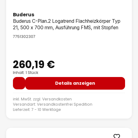
Buderus
Buderus C-Plan.2 Logatrend Flachheizkörper Typ
21, 500 x 700 mm, Ausführung FMS, mit Stopfen
7751302307
260,19 €
Regulärer Preis:
Inhalt: 1 Stück
Details anzeigen
inkl. MwSt. zzgl.
Versandkosten
Versandart: Versandkostenfrei Spedition
Lieferzeit: 7 - 10 Werktage