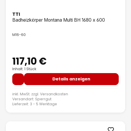
TTI
Badheizkörper Montana Multi BH 1680 x 600
M16-60
117,10 €
Regulärer Preis:
Inhalt: 1 Stück
Details anzeigen
inkl. MwSt. zzgl.
Versandkosten
Versandart: Sperrgut
Lieferzeit: 3 - 5 Werktage