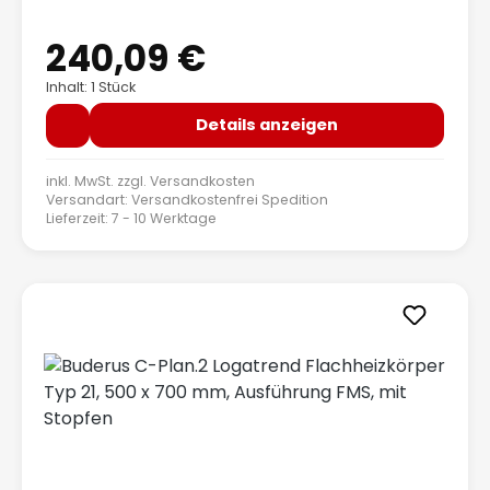
240,09 €
Regulärer Preis:
Inhalt: 1 Stück
Details anzeigen
inkl. MwSt. zzgl.
Versandkosten
Versandart: Versandkostenfrei Spedition
Lieferzeit: 7 - 10 Werktage