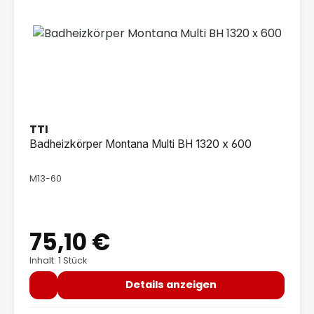
TTI
Badheizkörper Montana Multi BH 1320 x 600
M13-60
75,10 €
Regulärer Preis:
Inhalt: 1 Stück
Details anzeigen