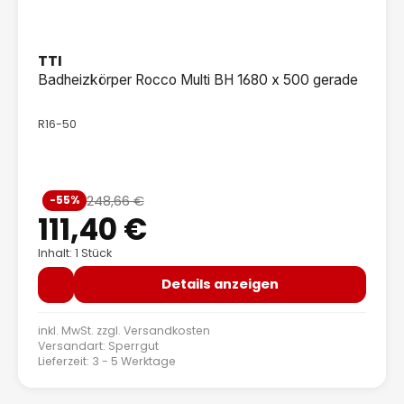
TTI
Badheizkörper Rocco Multi BH 1680 x 500 gerade
R16-50
Verkaufspreis:
248,66 €
-55%
Regulärer Preis:
111,40 €
Inhalt: 1 Stück
Details anzeigen
inkl. MwSt. zzgl.
Versandkosten
Versandart: Sperrgut
Lieferzeit: 3 - 5 Werktage