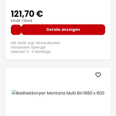
121,70 €
Regulärer Preis:
Inhalt: 1 Stück
Details anzeigen
inkl. MwSt. zzgl.
Versandkosten
Versandart: Sperrgut
Lieferzeit: 3 - 5 Werktage