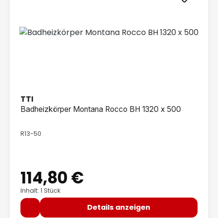
TTI
Badheizkörper Montana Rocco BH 1320 x 500
R13-50
114,80 €
Regulärer Preis:
Inhalt: 1 Stück
Details anzeigen