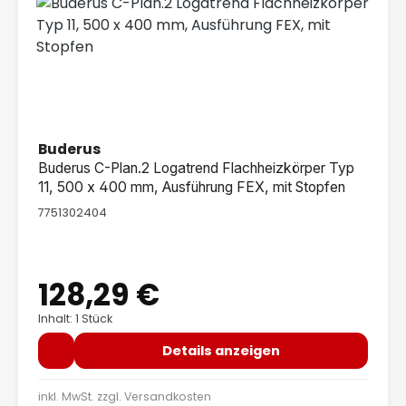
Buderus
Buderus C-Plan.2 Logatrend Flachheizkörper Typ
11, 500 x 400 mm, Ausführung FEX, mit Stopfen
7751302404
128,29 €
Regulärer Preis:
Inhalt: 1 Stück
Details anzeigen
inkl. MwSt. zzgl.
Versandkosten