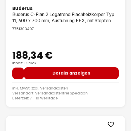
Buderus
Buderus C-Plan.2 Logatrend Flachheizkörper Typ
11, 600 x 700 mm, Ausführung FEX, mit Stopfen
7751303407
188,34 €
Regulärer Preis:
Inhalt: 1 Stück
Details anzeigen
inkl. MwSt. zzgl.
Versandkosten
Versandart: Versandkostenfrei Spedition
Lieferzeit: 7 - 10 Werktage