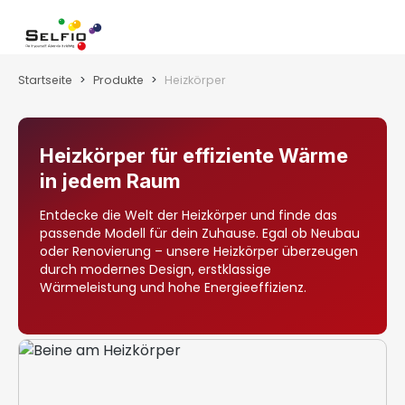
Zum Hauptinhalt springen
Wa
Startseite
Produkte
Heizkörper
Heizkörper für effiziente Wärme
in jedem Raum
Entdecke die Welt der Heizkörper und finde das
passende Modell für dein Zuhause. Egal ob Neubau
oder Renovierung – unsere Heizkörper überzeugen
durch modernes Design, erstklassige
Wärmeleistung und hohe Energieeffizienz.