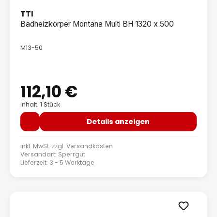
TTI
Badheizkörper Montana Multi BH 1320 x 500
M13-50
112,10 €
Regulärer Preis:
Inhalt: 1 Stück
Details anzeigen
inkl. MwSt. zzgl.
Versandkosten
Versandart: Sperrgut
Lieferzeit: 3 - 5 Werktage