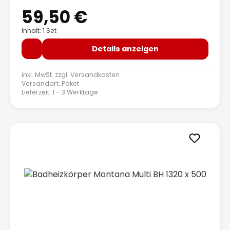
59,50 €
Regulärer Preis:
Inhalt: 1 Set
Details anzeigen
inkl. MwSt. zzgl.
Versandkosten
Versandart: Paket
Lieferzeit: 1 - 3 Werktage