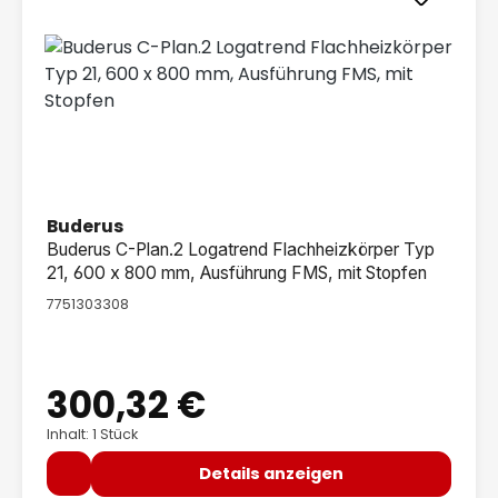
Buderus
Buderus C-Plan.2 Logatrend Flachheizkörper Typ
21, 600 x 800 mm, Ausführung FMS, mit Stopfen
7751303308
300,32 €
Regulärer Preis:
Inhalt: 1 Stück
Details anzeigen