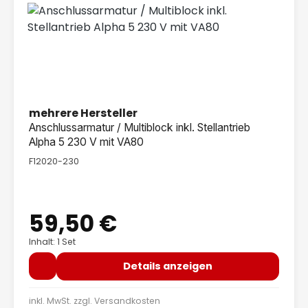
mehrere Hersteller
Anschlussarmatur / Multiblock inkl. Stellantrieb
Alpha 5 230 V mit VA80
F12020-230
59,50 €
Regulärer Preis:
Inhalt: 1 Set
Details anzeigen
inkl. MwSt. zzgl.
Versandkosten