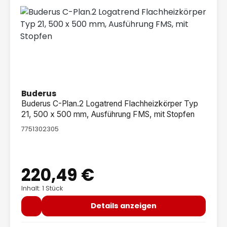
Buderus
Buderus C-Plan.2 Logatrend Flachheizkörper Typ
21, 500 x 500 mm, Ausführung FMS, mit Stopfen
7751302305
220,49 €
Regulärer Preis:
Inhalt: 1 Stück
Details anzeigen