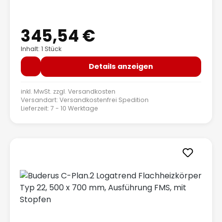
345,54 €
Regulärer Preis:
Inhalt: 1 Stück
Details anzeigen
inkl. MwSt. zzgl.
Versandkosten
Versandart: Versandkostenfrei Spedition
Lieferzeit: 7 - 10 Werktage