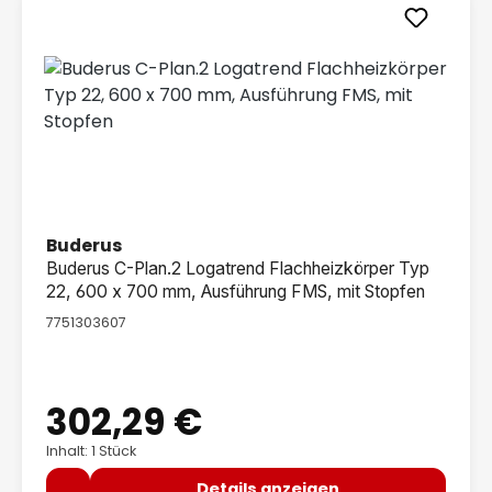
Buderus
Buderus C-Plan.2 Logatrend Flachheizkörper Typ
22, 600 x 700 mm, Ausführung FMS, mit Stopfen
7751303607
302,29 €
Regulärer Preis:
Inhalt: 1 Stück
Details anzeigen