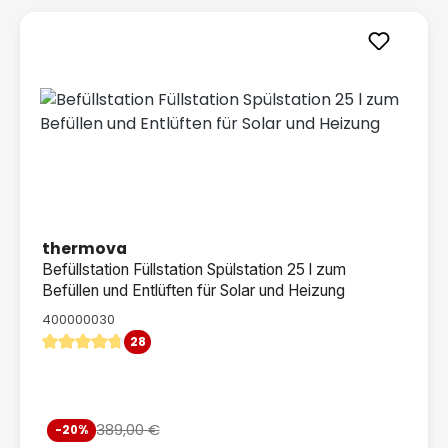
thermova
Befüllstation Füllstation Spülstation 25 l zum
Befüllen und Entlüften für Solar und Heizung
400000030
28
Durchschnittliche Bewertung von 4.79 von 5 Sternen
Verkaufspreis:
389,00 €
-20%
Regulärer Preis: