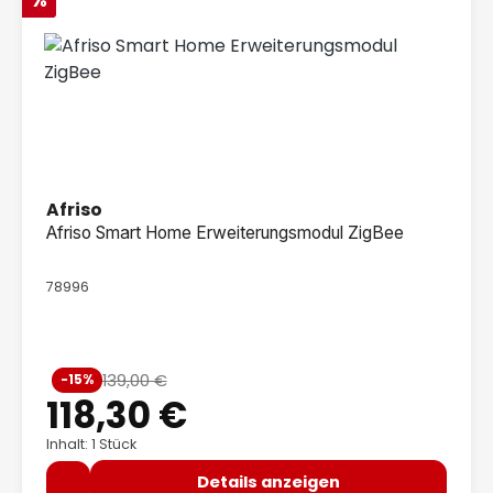
Afriso
Afriso Smart Home Erweiterungsmodul ZigBee
78996
Verkaufspreis:
139,00 €
-15%
Regulärer Preis:
118,30 €
Inhalt: 1 Stück
Details anzeigen