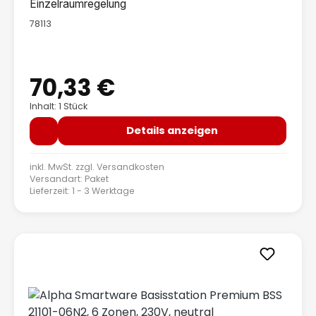
Einzelraumregelung
78113
70,33 €
Regulärer Preis:
Inhalt: 1 Stück
Details anzeigen
inkl. MwSt. zzgl.
Versandkosten
Versandart: Paket
Lieferzeit: 1 - 3 Werktage