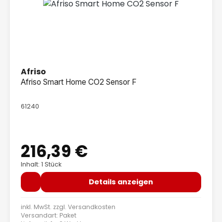
Afriso
Afriso Smart Home CO2 Sensor F
61240
216,39 €
Regulärer Preis:
Inhalt: 1 Stück
Details anzeigen
inkl. MwSt. zzgl.
Versandkosten
Versandart: Paket