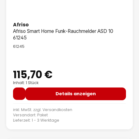
Afriso
Afriso Smart Home Funk-Rauchmelder ASD 10
61245
61245
115,70 €
Regulärer Preis:
Inhalt: 1 Stück
Details anzeigen
inkl. MwSt. zzgl.
Versandkosten
Versandart: Paket
Lieferzeit: 1 - 3 Werktage