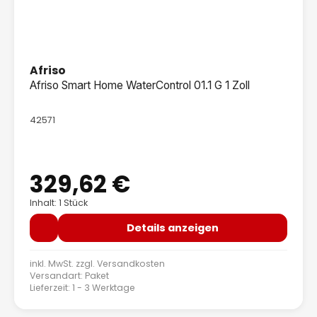
Afriso
Afriso Smart Home WaterControl 01.1 G 1 Zoll
42571
329,62 €
Regulärer Preis:
Inhalt: 1 Stück
Details anzeigen
inkl. MwSt. zzgl.
Versandkosten
Versandart: Paket
Lieferzeit: 1 - 3 Werktage