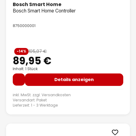
Bosch Smart Home
Bosch Smart Home Controller
8750000001
Verkaufspreis:
105,07 €
-14%
Regulärer Preis:
89,95 €
Inhalt: 1 Stück
Details anzeigen
inkl. MwSt. zzgl.
Versandkosten
Versandart: Paket
Lieferzeit: 1 - 3 Werktage