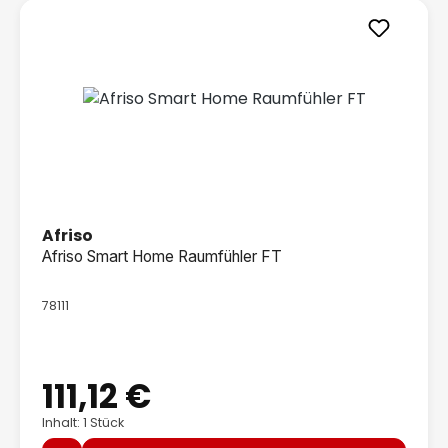
Afriso
Afriso Smart Home Raumfühler FT
78111
111,12 €
Regulärer Preis:
Inhalt: 1 Stück