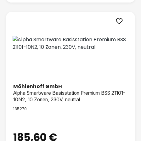
Möhlenhoff GmbH
Alpha Smartware Basisstation Premium BSS 21101-
10N2, 10 Zonen, 230V, neutral
135270
185,60 €
Regulärer Preis: