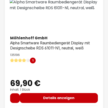
Möhlenhoff GmbH
Alpha Smartware Raumbediengerät Display mit
Designscheibe RDS 61011-N1, neutral, weiß
135196
1
Durchschnittliche Bewertung von 4 von 5 Sternen
69,90 €
Regulärer Preis:
Inhalt: 1 Stück
Details anzeigen