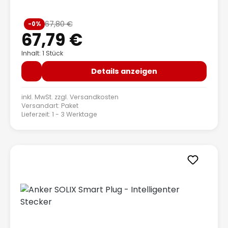
Verkaufspreis:
67,80 €
-0%
Regulärer Preis:
67,79 €
Inhalt: 1 Stück
Details anzeigen
inkl. MwSt. zzgl.
Versandkosten
Versandart: Paket
Lieferzeit: 1 - 3 Werktage