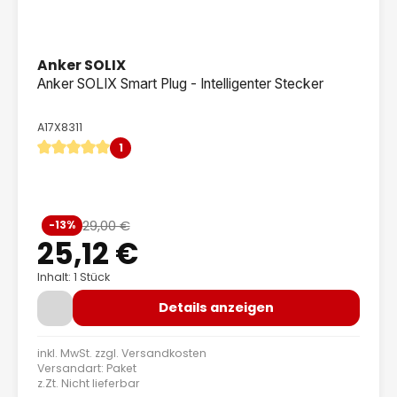
Anker SOLIX
Anker SOLIX Smart Plug - Intelligenter Stecker
A17X8311
1
Durchschnittliche Bewertung von 5 von 5 Sternen
Verkaufspreis:
29,00 €
-13%
Regulärer Preis:
25,12 €
Inhalt: 1 Stück
Details anzeigen
inkl. MwSt. zzgl.
Versandkosten
Versandart: Paket
z.Zt. Nicht lieferbar