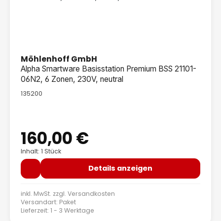
Möhlenhoff GmbH
Alpha Smartware Basisstation Premium BSS 21101-
06N2, 6 Zonen, 230V, neutral
135200
160,00 €
Regulärer Preis:
Inhalt: 1 Stück
Details anzeigen
inkl. MwSt. zzgl.
Versandkosten
Versandart: Paket
Lieferzeit: 1 - 3 Werktage