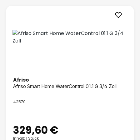
Afriso
Afriso Smart Home WaterControl 01.1 G 3/4 Zoll
42570
329,60 €
Regulärer Preis:
Inhalt: 1 Stück