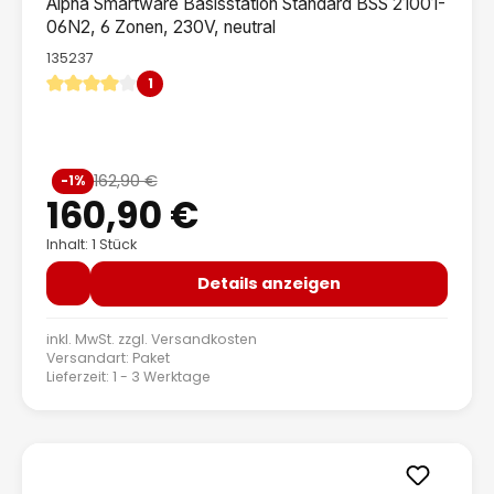
Alpha Smartware Basisstation Standard BSS 21001-
06N2, 6 Zonen, 230V, neutral
135237
1
Durchschnittliche Bewertung von 4 von 5 Sternen
Verkaufspreis:
162,90 €
-1%
Regulärer Preis:
160,90 €
Inhalt: 1 Stück
Details anzeigen
inkl. MwSt. zzgl.
Versandkosten
Versandart: Paket
Lieferzeit: 1 - 3 Werktage