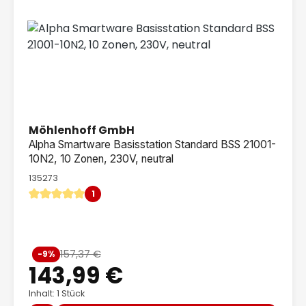
Möhlenhoff GmbH
Alpha Smartware Basisstation Standard BSS 21001-
10N2, 10 Zonen, 230V, neutral
135273
1
Durchschnittliche Bewertung von 5 von 5 Sternen
Verkaufspreis:
157,37 €
-9%
Regulärer Preis:
143,99 €
Inhalt: 1 Stück