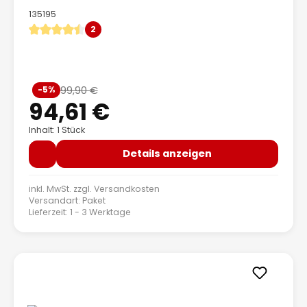
135195
2
Durchschnittliche Bewertung von 4.5 von 5 Sternen
Verkaufspreis:
99,90 €
-5%
Regulärer Preis:
94,61 €
Inhalt: 1 Stück
Details anzeigen
inkl. MwSt. zzgl.
Versandkosten
Versandart: Paket
Lieferzeit: 1 - 3 Werktage