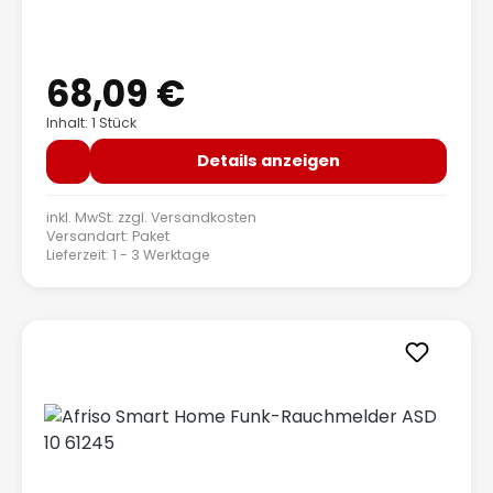
68,09 €
Regulärer Preis:
Inhalt: 1 Stück
Details anzeigen
inkl. MwSt. zzgl.
Versandkosten
Versandart: Paket
Lieferzeit: 1 - 3 Werktage