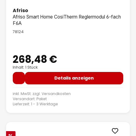
Afriso
Afriso Smart Home CosiTherm Reglermodul 6-fach
F6A
78124
268,48 €
Regulärer Preis:
Inhalt: 1 Stück
Details anzeigen
inkl. MwSt. zzgl.
Versandkosten
Versandart: Paket
Lieferzeit: 1 - 3 Werktage
Rabatt
%