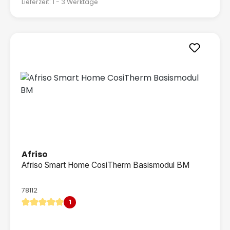
Lieferzeit: 1 - 3 Werktage
Afriso
Afriso Smart Home CosiTherm Basismodul BM
78112
1
Durchschnittliche Bewertung von 5 von 5 Sternen