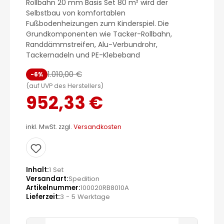
Rollbahn 20 mm Basis Set 80 m² wird der
Selbstbau von komfortablen
Fußbodenheizungen zum Kinderspiel. Die
Grundkomponenten wie Tacker-Rollbahn,
Randdämmstreifen, Alu-Verbundrohr,
Tackernadeln und PE-Klebeband
1.010,00 €
-6%
(auf UVP des Herstellers)
952,33 €
inkl. MwSt. zzgl.
Versandkosten
Inhalt
1 Set
Versandart
Spedition
Artikelnummer
100020RB8010A
Lieferzeit
3 - 5 Werktage