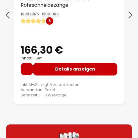
Rohrschneidezange
100820RN-100810RS
5
Durchschnittliche Bewertung von 4.8 von 5 Sternen
166,30 €
Regulärer Preis:
Inhalt: 1 Set
Details anzeigen
inkl. MwSt. zzgl.
Versandkosten
Versandart: Paket
Lieferzeit: 1 - 3 Werktage