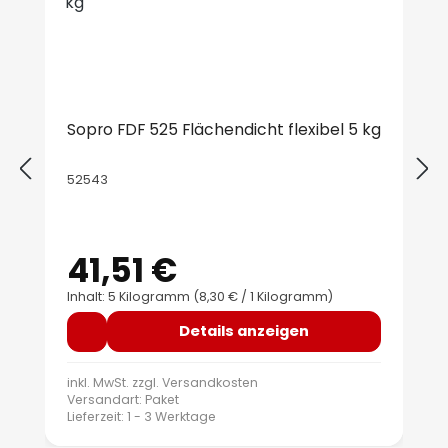
Sopro FDF 525 Flächendicht flexibel 5 kg
52543
41,51 €
Regulärer Preis:
Inhalt: 5 Kilogramm
(8,30 € / 1 Kilogramm)
Details anzeigen
inkl. MwSt. zzgl.
Versandkosten
Versandart: Paket
Lieferzeit: 1 - 3 Werktage