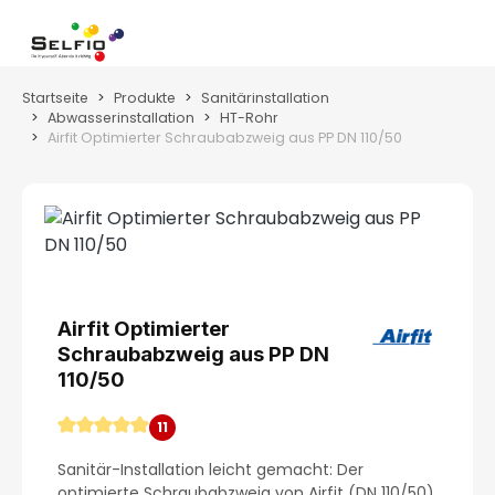
Zum Hauptinhalt springen
Wa
Startseite
Produkte
Sanitärinstallation
Abwasserinstallation
HT-Rohr
Airfit Optimierter Schraubabzweig aus PP DN 110/50
Bildergalerie überspringen
Airfit Optimierter
Schraubabzweig aus PP DN
110/50
11
Durchschnittliche Bewertung von 4.91 von 5 Stern
Sanitär-Installation leicht gemacht: Der
optimierte Schraubabzweig von Airfit (DN 110/50)