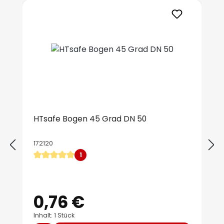
Produktgalerie überspringen
HTsafe Bogen 45 Grad DN 50
172120
1
Durchschnittliche Bewertung von 5 von 5 Sternen
0,76 €
Regulärer Preis:
Inhalt: 1 Stück