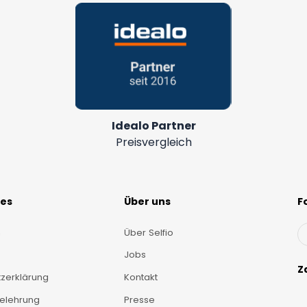
Idealo Partner
Preisvergleich
hes
Über uns
F
m
Über Selfio
Jobs
Z
zerklärung
Kontakt
belehrung
Presse