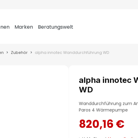
onen
Marken
Beratungswelt
en
Zubehör
alpha innotec Wanddurchführung WD
alpha innotec
WD
Wanddurchführung zum Ansc
Paros 4 Wärmepumpe
820,16 €