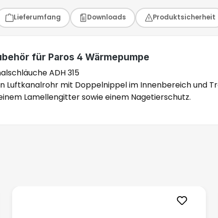
Lieferumfang
Downloads
Produktsicherheit
ubehör für Paros 4 Wärmepumpe
nalschläuche ADH 315
en Luftkanalrohr mit Doppelnippel im Innenbereich und 
 einem Lamellengitter sowie einem Nagetierschutz.