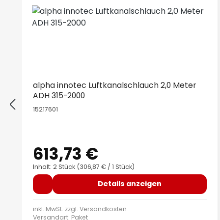
alpha innotec Luftkanalschlauch 2,0 Meter
ADH 315-2000
15217601
613,73 €
Regulärer Preis:
Inhalt: 2 Stück
(306,87 € / 1 Stück)
Details anzeigen
inkl. MwSt. zzgl.
Versandkosten
Versandart: Paket