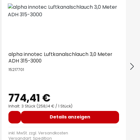
alpha innotec Luftkanalschlauch 3,0 Meter
ADH 315-3000
15217701
774,41 €
Regulärer Preis:
Inhalt: 3 Stück
(258,14 € / 1 Stück)
Details anzeigen
inkl. MwSt. zzgl.
Versandkosten
Versandart: Spedition