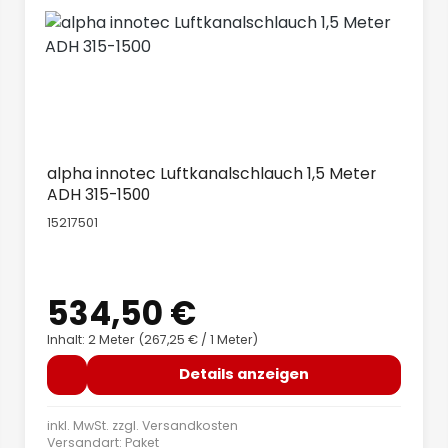
alpha innotec Luftkanalschlauch 1,5 Meter
ADH 315-1500
15217501
534,50 €
Regulärer Preis:
Inhalt: 2 Meter
(267,25 € / 1 Meter)
Details anzeigen
inkl. MwSt. zzgl.
Versandkosten
Versandart: Paket