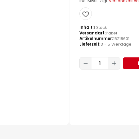
inkl. MwSt. zzgl.
Versandkosten
Inhalt
1 Stück
Versandart
Paket
Artikelnummer
15218601
Lieferzeit
3 - 5 Werktage
Produkt Anzahl: