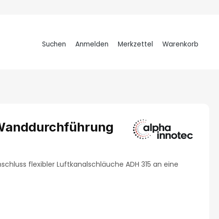
Suchen
Anmelden
Merkzettel
Warenkorb
Warenkorb
 Wanddurchführung
hluss flexibler Luftkanalschläuche ADH 315 an eine