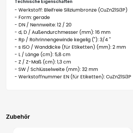
Technische Eigenschaften
- Werkstoff: Bleifreie Siliziumbronze (CuZn21Si3P)
- Form: gerade
- DN / Nennweite: 12 / 20
- d, D / Außendurchmesser (mm): 16 mm
- Rp / Rohrinnengewinde kegelig ("): 3/4 "
- s ISO / Wanddicke (für Etiketten) (mm): 2 mm
- L / Länge (cm): 5,8 cm
- Z / Z-Maß (cm): 1,3 cm
- SW / Schlüsselweite (mm): 32 mm
- Werkstoffnummer EN (für Etiketten): CuZn21Si3P
Zubehör
Produktgalerie überspringen