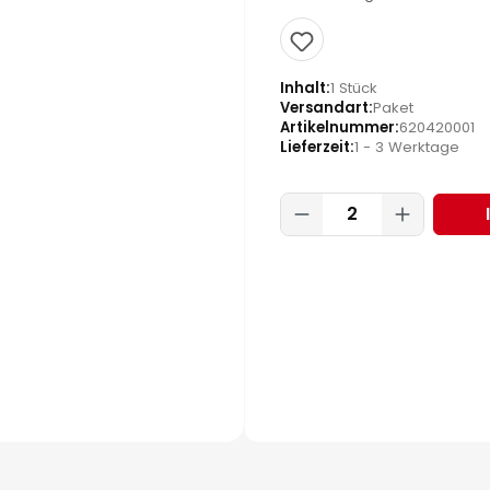
Inhalt
1 Stück
Versandart
Paket
Artikelnummer
620420001
Lieferzeit
1 - 3 Werktage
Produkt Anzahl: