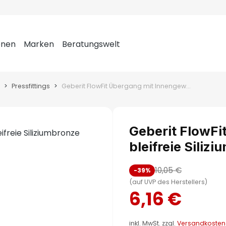
onen
Marken
Beratungswelt
Pressfittings
Geberit FlowFit Übergang mit Innengewinde bleifreie Siliziumbronze 16mm-3/4"
Geberit FlowFi
bleifreie Sili
10,05 €
-39%
(auf UVP des Herstellers)
6,16 €
inkl. MwSt. zzgl.
Versandkosten