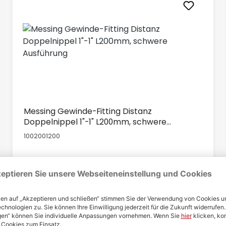
Messing Gewinde-Fitting Distanz
Doppelnippel 1"-1" L200mm, schwere
Ausführung
1002001200
22,95 €
Regulärer Preis:
Inhalt: 1 Stück
Details anzeigen