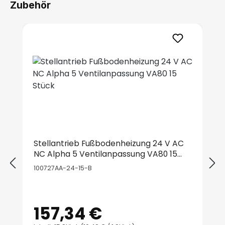
Zubehör
Produktgalerie überspringen
Stellantrieb Fußbodenheizung 24 V AC
NC Alpha 5 Ventilanpassung VA80 15
Stück
100727AA-24-15-B
157,34 €
Regulärer Preis: