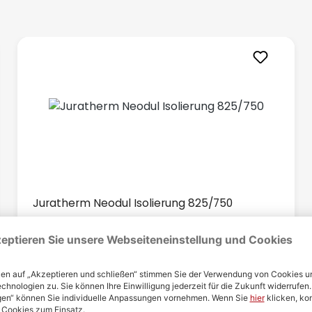
Juratherm Neodul Isolierung 825/750
9720825
521,90 €
Regulärer Preis: