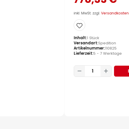
inkl. MwSt. zzgl.
Versandkosten
Inhalt
1 Stück
Versandart
Spedition
Artikelnummer
110825
Lieferzeit
5 - 7 Werktage
Produkt Anzahl: