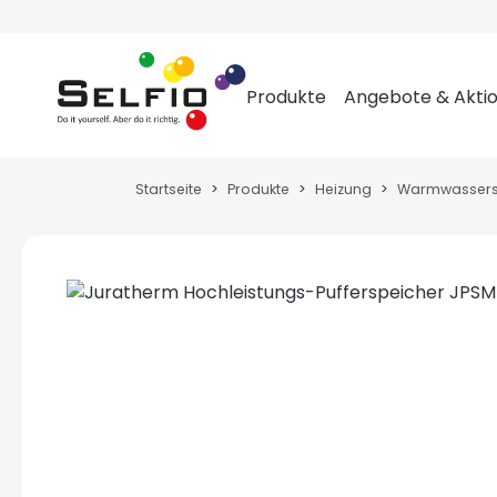
m Hauptinhalt springen
Zur Suche springen
Zur Hauptnavigation springen
Produkte
Angebote & Akti
Startseite
Produkte
Heizung
Warmwassers
Bildergalerie überspringen