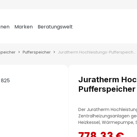
onen
Marken
Beratungswelt
peicher
Pufferspeicher
Juratherm Hochleistungs-Pufferspeicher JPSM 825
Juratherm Hoc
Pufferspeiche
Der Juratherm Hochleistung
Zentralheizungsanlagen gee
Heizkessel, Wärmepumpe, So
778,33 €