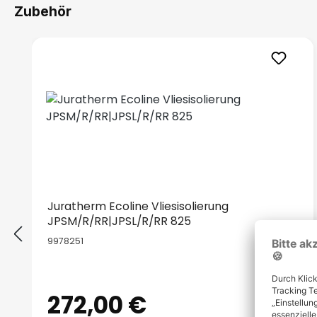
Zubehör
Produktgalerie überspringen
Juratherm Ecoline Vliesisolierung
JPSM/R/RR|JPSL/R/RR 825
9978251
272,00 €
Regulärer Preis: