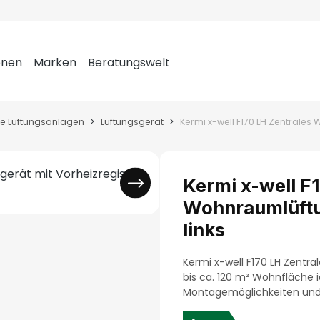
onen
Marken
Beratungswelt
le Lüftungsanlagen
Lüftungsgerät
Kermi x-well F
Wohnraumlüftun
links
Kermi x-well F170 LH Zentra
bis ca. 120 m² Wohnfläche 
Montagemöglichkeiten und 