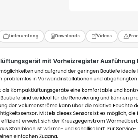
Lieferumfang
Downloads
Videos
Pro
üftungsgerät mit Vorheizregister Ausführung l
emöglichkeiten und aufgrund der geringen Bautiefe ideale 
problemlos in Vorwandinstallationen und abgehängten D
 als Kompaktlüftungsgeräte eine komfortable und kontrol
utiefe sind sie ideal für die Renovierung und können pr
ung der Volumenströme kann über die relative Feuchte d
htigkeitssensor. Mittels dieses Sensors ist es möglich, d
s effizient erweist sich der Kreuzgegenstrom Wärmeüber
us Stahlblech ist wärme- und schallisoliert. Für Servic
 einen einfachen Zugang.