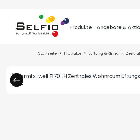
m Hauptinhalt springen
Zur Suche springen
Zur Hauptnavigation springen
Produkte
Angebote & Akti
Startseite
Produkte
Lüftung & Klima
Zentra
Bildergalerie überspringen