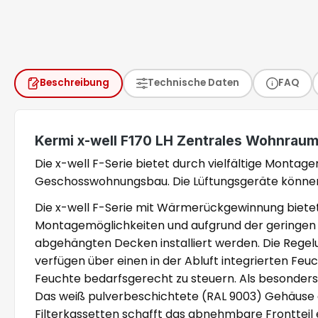
Beschreibung
Technische Daten
FAQ
Kermi x-well F170 LH Zentrales Wohnrauml
Die x-well F-Serie bietet durch vielfältige Montag
Geschosswohnungsbau. Die Lüftungsgeräte können 
Die x-well F-Serie mit Wärmerückgewinnung bietet
Montagemöglichkeiten und aufgrund der geringen Ba
abgehängten Decken installiert werden. Die Regel
verfügen über einen in der Abluft integrierten Feuc
Feuchte bedarfsgerecht zu steuern. Als besonder
Das weiß pulverbeschichtete (RAL 9003) Gehäuse a
Filterkassetten schafft das abnehmbare Frontteil