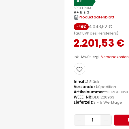
A+
SPEKTRUM
A+ bis G
Produktdatenblatt
4.043,62 €
-46%
(auf UVP des Herstellers)
2.201,53 €
inkl. MwSt. zzgl.
Versandkosten
Inhalt
1 Stück
Versandart
Spedition
Artikelnummer
Y1102170002K
WEEE-NR
DE61226963
Lieferzeit
3 - 5 Werktage
Produkt Anzahl: