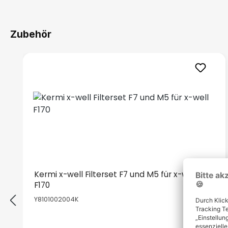
Zubehör
Produktgalerie überspringen
Kermi x-well Filterset F7 und M5 für x-well
F170
Y8101002004K