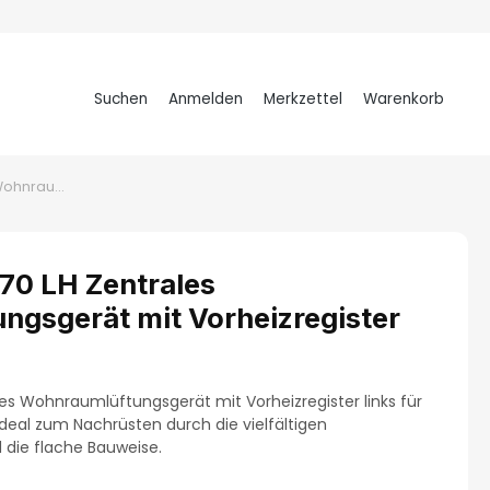
Suchen
Anmelden
Merkzettel
Warenkorb
Warenkorb
Kermi x-well F170 LH Zentrales Wohnraumlüftungsgerät mit Vorheizregister links
170 LH Zentrales
gsgerät mit Vorheizregister
les Wohnraumlüftungsgerät mit Vorheizregister links für
ideal zum Nachrüsten durch die vielfältigen
die flache Bauweise.