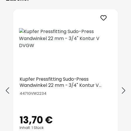
Produktgalerie überspringen
Kupfer Pressfitting Sudo-Press
Wandwinkel 22 mm - 3/4" Kontur V
DVGW
4471GVW2234
13,70 €
Regulärer Preis:
Inhalt: 1 Stück