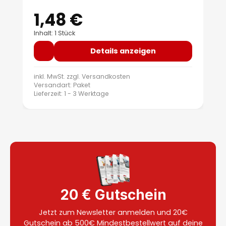
1,48 €
Regulärer Preis:
Inhalt: 1 Stück
Details anzeigen
inkl. MwSt. zzgl.
Versandkosten
Versandart: Paket
Lieferzeit: 1 - 3 Werktage
20 € Gutschein
Jetzt zum Newsletter anmelden und 20€
Gutschein ab 500€ Mindestbestellwert auf deine