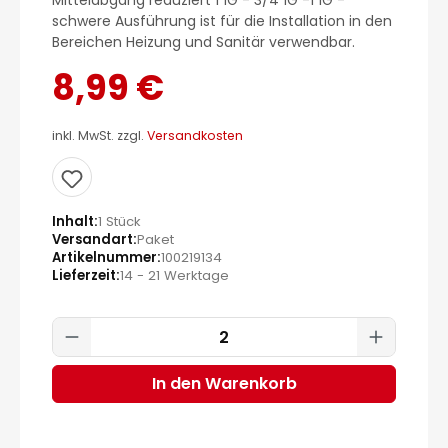
Mittelabgang reduziert 1"IG - 3/4"IG -1"IG -
schwere Ausführung ist für die Installation in den
Bereichen Heizung und Sanitär verwendbar.
8,99 €
inkl. MwSt. zzgl.
Versandkosten
Inhalt
1 Stück
Versandart
Paket
Artikelnummer
100219134
Lieferzeit
14 - 21 Werktage
Produkt Anzahl: Gib den gewünscht
In den Warenkorb