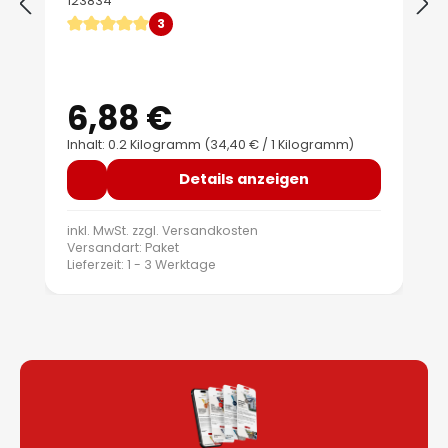
123834
3
Durchschnittliche Bewertung von 5 von 5 Sternen
6,88 €
Regulärer Preis:
Inhalt: 0.2 Kilogramm
(34,40 € / 1 Kilogramm)
Details anzeigen
inkl. MwSt. zzgl.
Versandkosten
Versandart: Paket
Lieferzeit: 1 - 3 Werktage