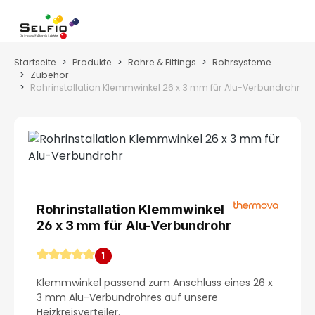
Zum Hauptinhalt springen
Wa
Startseite
Produkte
Rohre & Fittings
Rohrsysteme
Zubehör
Rohrinstallation Klemmwinkel 26 x 3 mm für Alu-Verbundrohr
Bildergalerie überspringen
Rohrinstallation Klemmwinkel
26 x 3 mm für Alu-Verbundrohr
1
Durchschnittliche Bewertung von 5 von 5 Sternen
Klemmwinkel passend zum Anschluss eines 26 x
3 mm Alu-Verbundrohres auf unsere
Heizkreisverteiler.