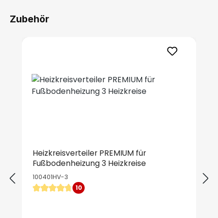
Zubehör
Produktgalerie überspringen
Heizkreisverteiler PREMIUM für
Fußbodenheizung 3 Heizkreise
100401HV-3
10
Durchschnittliche Bewertung von 4.7 von 5 Sternen