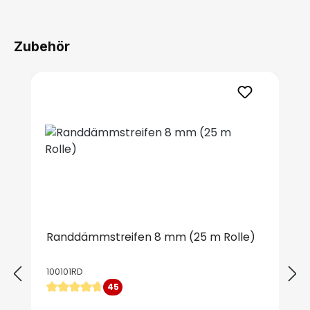
Zubehör
Produktgalerie überspringen
Randdämmstreifen 8 mm (25 m Rolle)
100101RD
45
Durchschnittliche Bewertung von 4.87 von 5 Sternen