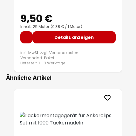
9,50 €
Regulärer Preis:
Inhalt: 25 Meter
(0,38 € / 1 Meter)
Details anzeigen
inkl. MwSt. zzgl.
Versandkosten
Versandart: Paket
Lieferzeit: 1 - 3 Werktage
Ähnliche Artikel
Produktgalerie überspringen