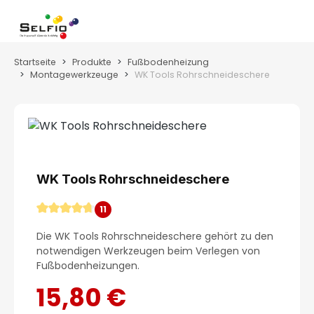
Zum Hauptinhalt springen
Wa
Startseite
Produkte
Fußbodenheizung
Montagewerkzeuge
WK Tools Rohrschneideschere
Bildergalerie überspringen
WK Tools Rohrschneideschere
11
Durchschnittliche Bewertung von 4.82 von 5 Ster
Die WK Tools Rohrschneideschere gehört zu den
notwendigen Werkzeugen beim Verlegen von
Fußbodenheizungen.
15,80 €