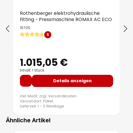
Rothenberger elektrohydraulische
Fitting - Pressmaschine ROMAX AC ECO
15705
5
Durchschnittliche Bewertung von 4.8 von 5 Sternen
1.015,05 €
Regulärer Preis:
Inhalt: 1 Stück
Details anzeigen
inkl. MwSt. zzgl.
Versandkosten
Versandart: Paket
Lieferzeit: 1 - 3 Werktage
Ähnliche Artikel