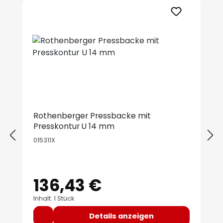
Produktgalerie überspringen
Rothenberger Pressbacke mit
Presskontur U 14 mm
015311X
136,43 €
Regulärer Preis:
Inhalt: 1 Stück
Details anzeigen