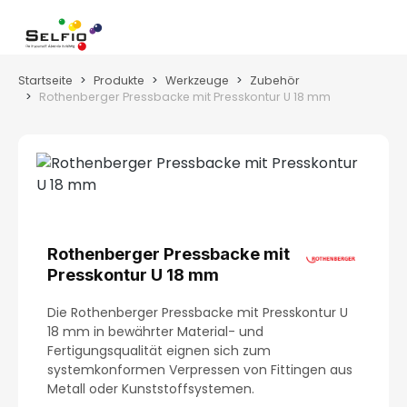
Zum Hauptinhalt springen
Wa
Startseite
Produkte
Werkzeuge
Zubehör
Rothenberger Pressbacke mit Presskontur U 18 mm
Bildergalerie überspringen
Rothenberger Pressbacke mit
Presskontur U 18 mm
Die Rothenberger Pressbacke mit Presskontur U
18 mm in bewährter Material- und
Fertigungsqualität eignen sich zum
systemkonformen Verpressen von Fittingen aus
Metall oder Kunststoffsystemen.