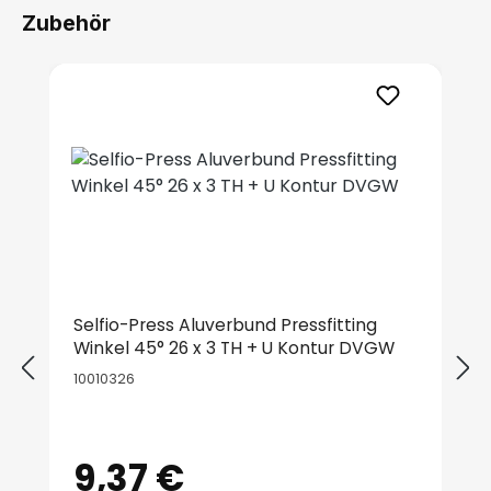
Zubehör
Produktgalerie überspringen
Selfio-Press Aluverbund Pressfitting
Winkel 45° 26 x 3 TH + U Kontur DVGW
10010326
9,37 €
Regulärer Preis: