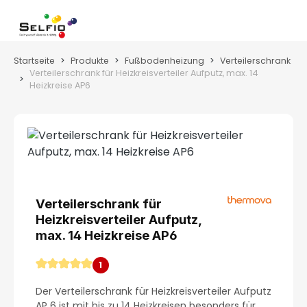
Zum Hauptinhalt springen
Wa
Startseite
Produkte
Fußbodenheizung
Verteilerschrank
Verteilerschrank für Heizkreisverteiler Aufputz, max. 14
Heizkreise AP6
Bildergalerie überspringen
Verteilerschrank für
Heizkreisverteiler Aufputz,
max. 14 Heizkreise AP6
1
Durchschnittliche Bewertung von 5 von 5 Sternen
Der Verteilerschrank für Heizkreisverteiler Aufputz
AP 6 ist mit bis zu 14 Heizkreisen besonders für