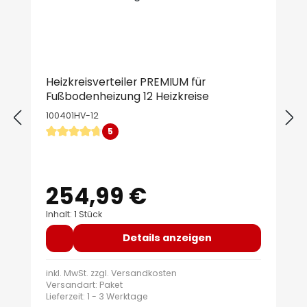
Heizkreisverteiler PREMIUM für
Fußbodenheizung 12 Heizkreise
100401HV-12
5
Durchschnittliche Bewertung von 4.8 von 5 Sternen
254,99 €
Regulärer Preis:
Inhalt: 1 Stück
Details anzeigen
inkl. MwSt. zzgl.
Versandkosten
Versandart: Paket
Lieferzeit: 1 - 3 Werktage