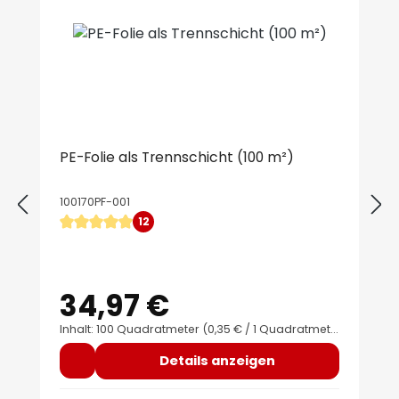
PE-Folie als Trennschicht (100 m²)
100170PF-001
12
Durchschnittliche Bewertung von 4.92 von 5 Sternen
34,97 €
Regulärer Preis:
Inhalt: 100 Quadratmeter
(0,35 € / 1 Quadratmeter)
Details anzeigen