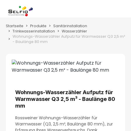
Zum Hauptinhalt springen
Wa
Startseite
Produkte
Sanitärinstallation
Trinkwasserinstallation
Wasserzähler
Wohnungs-Wasserzähler Aufputz für Warmwasser Q3 2,5 m³
- Baulänge 80 mm
Bildergalerie überspringen
Wohnungs-Wasserzähler Aufputz für
Warmwasser Q3 2,5 m³ - Baulänge 80
mm
Rossweiner Wohnungs-Wasserzähler für
Warmwasser (Q3, 2,5 m³, Baulänge 80 mm), zur
Erfassung Ihres Wasserverbrauchs. Dank