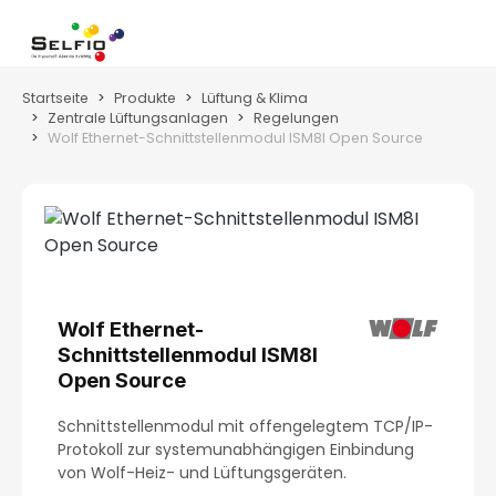
Zum Hauptinhalt springen
Wa
Startseite
Produkte
Lüftung & Klima
Zentrale Lüftungsanlagen
Regelungen
Wolf Ethernet-Schnittstellenmodul ISM8I Open Source
Bildergalerie überspringen
Wolf Ethernet-
Schnittstellenmodul ISM8I
Open Source
Schnittstellenmodul mit offengelegtem TCP/IP-
Protokoll zur systemunabhängigen Einbindung
von Wolf-Heiz- und Lüftungsgeräten.