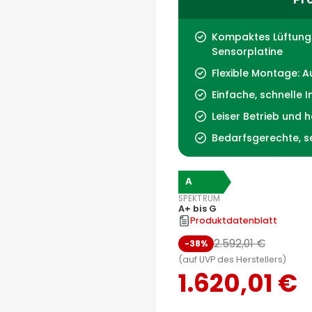
Kompaktes Lüftung
Sensorplatine
Flexible Montage: A
Einfache, schnelle I
Leiser Betrieb und 
Bedarfsgerechte, s
A
SPEKTRUM
A+ bis G
Produktdatenblatt
2.592,01 €
-38%
(auf UVP des Herstellers)
1.620,01 €