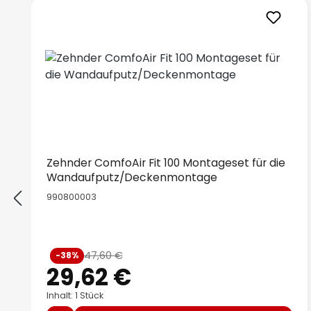
Produktgalerie überspringen
Zehnder ComfoAir Fit 100 Montageset für die
Wandaufputz/Deckenmontage
990800003
Verkaufspreis:
47,60 €
-38%
Regulärer Preis:
29,62 €
Inhalt: 1 Stück