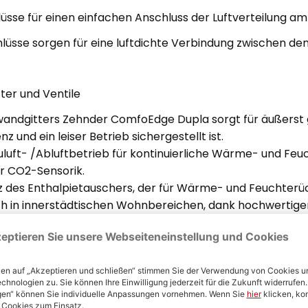
üsse für einen einfachen Anschluss der Luftverteilung a
hlüsse sorgen für eine luftdichte Verbindung zwischen 
ter und Ventile
wandgitters Zehnder ComfoEdge Dupla sorgt für äußerst g
 und ein leiser Betrieb sichergestellt ist.
luft- /Abluftbetrieb für kontinuierliche Wärme- und F
r CO2-Sensorik.
z des Enthalpietauschers, der für Wärme- und Feuchterü
ch in innerstädtischen Wohnbereichen, dank hochwertiger
ptionaler Ergänzung durch weitere Lüftungsgerate im Pro
 Montage- und Anschlussmöglichkeiten ist Zehnder Comfo