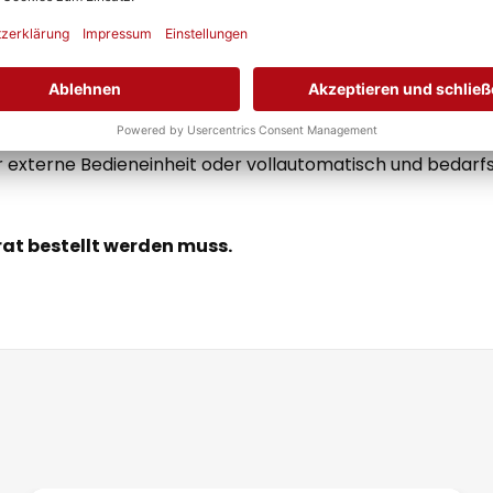
 auf dem Balkon im Wärmedämmverbundsystem* einbaubar.
t kein Kondensatanschluss am Gerät notwendig. Durch we
er externe Bedieneinheit oder vollautomatisch und bedarf
rat bestellt werden muss.