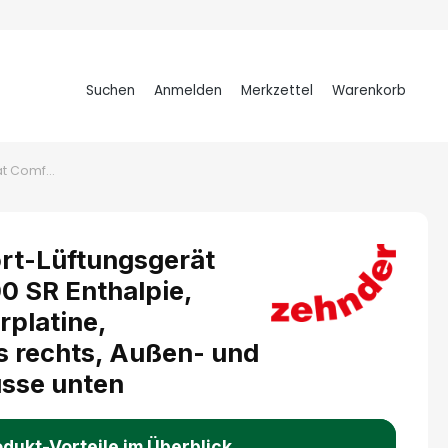
Suchen
Anmelden
Merkzettel
Warenkorb
Warenkorb
Zehnder Komfort-Lüftungsgerät ComfoAir Fit 100 SR Enthalpie, Feuchte-Sensorplatine, Zuluftanschluss rechts, Außen- und Fortluftanschlüsse unten
rt-Lüftungsgerät
0 SR Enthalpie,
platine,
s rechts, Außen- und
üsse unten
dukt-Vorteile
im Überblick