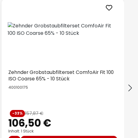
Zehnder Grobstaubfilterset ComfoAir Fit 100
ISO Coarse 65% - 10 Stück
400100175
Verkaufspreis:
157,87 €
-33%
Regulärer Preis:
106,50 €
Inhalt: 1 Stück