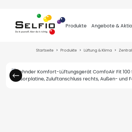
m Hauptinhalt springen
Zur Suche springen
Zur Hauptnavigation springen
Produkte
Angebote & Akti
Startseite
Produkte
Lüftung & Klima
Zentra
Bildergalerie überspringen