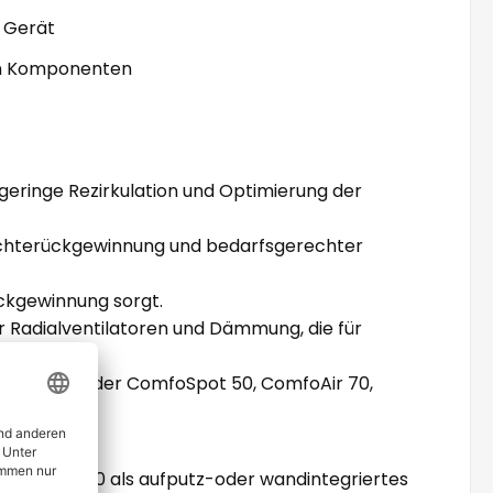
m Gerät
den Komponenten
eringe Rezirkulation und Optimierung der
euchterückgewinnung und bedarfsgerechter
ckgewinnung sorgt.
 Radialventilatoren und Dämmung, die für
jekt wie Zehnder ComfoSpot 50, ComfoAir 70,
Air Fit 100 als aufputz-oder wandintegriertes