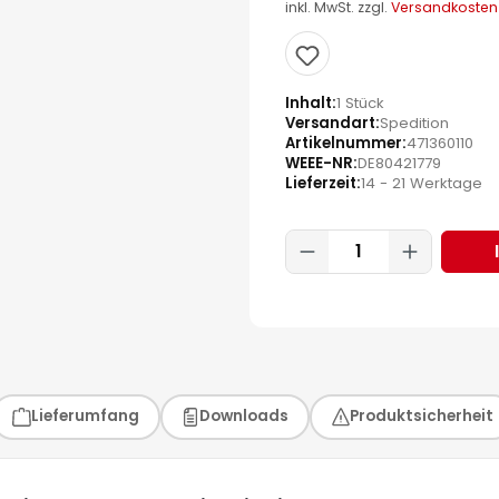
inkl. MwSt. zzgl.
Versandkosten
Inhalt
1 Stück
Versandart
Spedition
Artikelnummer
471360110
WEEE-NR
DE80421779
Lieferzeit
14 - 21 Werktage
Produkt Anzahl:
Lieferumfang
Downloads
Produktsicherheit