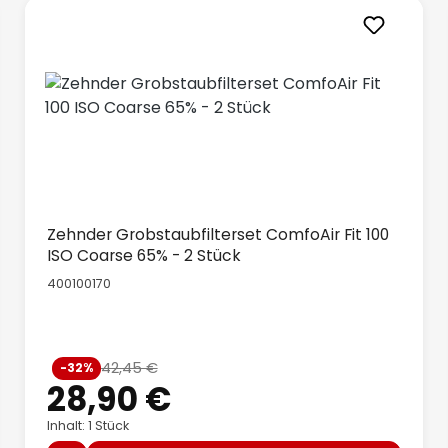
Zehnder Grobstaubfilterset ComfoAir Fit 100
ISO Coarse 65% - 2 Stück
400100170
Verkaufspreis:
42,45 €
-32%
Regulärer Preis:
28,90 €
Inhalt: 1 Stück