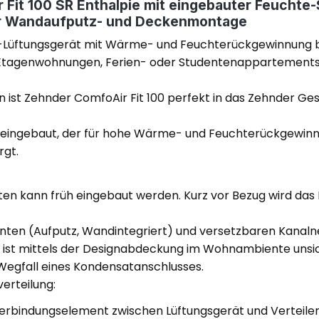
it 100 SR Enthalpie mit eingebauter Feuchte-S
für Wandaufputz- und Deckenmontage
ort-Lüftungsgerät mit Wärme- und Feuchterückgewinnung 
 Etagenwohnungen, Ferien- oder Studentenappartements.
 ist Zehnder ComfoAir Fit 100 perfekt in das Zehnder 
 eingebaut, der für hohe Wärme- und Feuchterückgewinnun
rgt.
en kann früh eingebaut werden. Kurz vor Bezug wird das 
anten (Aufputz, Wandintegriert) und versetzbaren Kanaln
e ist mittels der Designabdeckung im Wohnambiente unsi
Wegfall eines Kondensatanschlusses.
erteilung:
erbindungselement zwischen Lüftungsgerät und Verteile