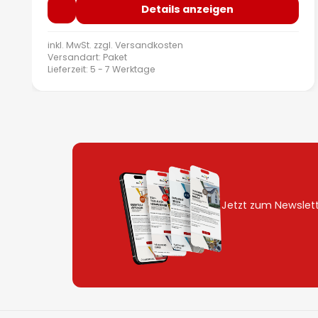
Details anzeigen
inkl. MwSt. zzgl.
Versandkosten
Versandart: Paket
Lieferzeit: 5 - 7 Werktage
Jetzt zum Newslet
Zehnder Hygiene Filterset für ComfoAir Fit 100
ISO Coarse 65%/ ISO ePM1 55% - 2 Stück
400100180