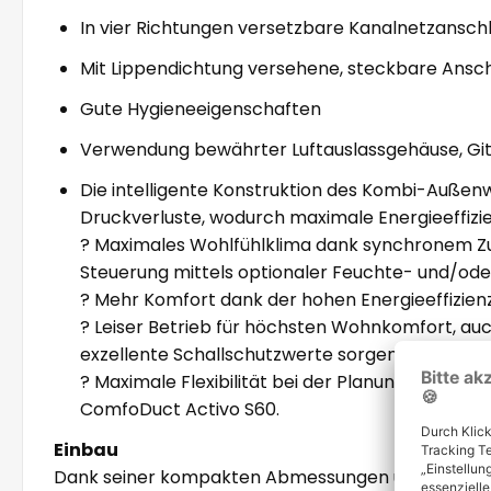
In vier Richtungen versetzbare Kanalnetzanschl
Mit Lippendichtung versehene, steckbare Ansc
Gute Hygieneeigenschaften
Verwendung bewährter Luftauslassgehäuse, Git
Die intelligente Konstruktion des Kombi-Außen
Druckverluste, wodurch maximale Energieeffizienz
? Maximales Wohlfühlklima dank synchronem Zu
Steuerung mittels optionaler Feuchte- und/ode
? Mehr Komfort dank der hohen Energieeffizien
? Leiser Betrieb für höchsten Wohnkomfort, au
exzellente Schallschutzwerte sorgen.
? Maximale Flexibilität bei der Planung dank o
ComfoDuct Activo S60.
Einbau
Dank seiner kompakten Abmessungen und flexiblen