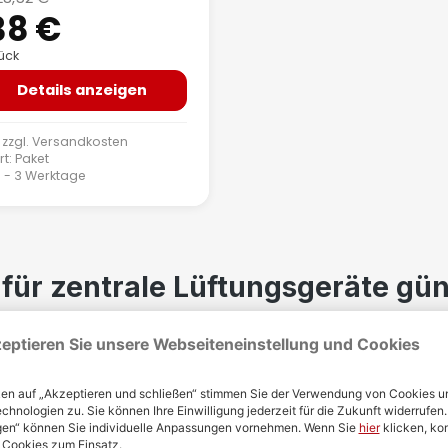
Regulärer Preis:
38 €
tück
Details anzeigen
 zzgl.
Versandkosten
t: Paket
: 1 - 3 Werktage
ür zentrale Lüftungsgeräte günst
intuitiv und einfach zu bedienen. In unserem Shop findest 
die dezentralen Lüftungsgeräte individuell dem Alltag so
 zu Regelungen für dezentrale L