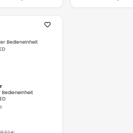
r
 Bedieneinheit
ED
0
spreis:
28,52 €