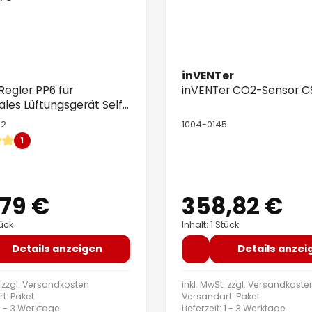
inVENTer
Regler PP6 für
inVENTer CO2-Sensor C
ales Lüftungsgerät Self-
 70
02
1004-0145
1
ittliche Bewertung von 5 von 5 Sternen
,79 €
358,82 €
er Preis:
Regulärer Preis:
tück
Inhalt: 1 Stück
Details anzeigen
Details anzei
 zzgl.
Versandkosten
inkl. MwSt. zzgl.
Versandkoste
t: Paket
Versandart: Paket
: 1 - 3 Werktage
Lieferzeit: 1 - 3 Werktage