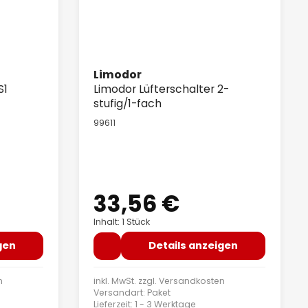
Limodor
S1
Limodor Lüfterschalter 2-
stufig/1-fach
99611
33,56 €
Regulärer Preis:
Inhalt: 1 Stück
gen
Details anzeigen
n
inkl. MwSt. zzgl.
Versandkosten
Versandart: Paket
Lieferzeit: 1 - 3 Werktage