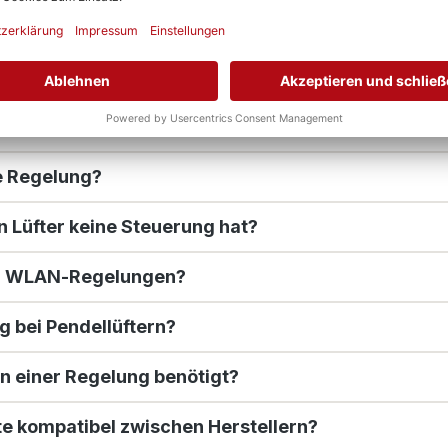
r dezentrale Lüftungsgeräte?
dezentrale Lüfter?
 einzige Steuerung bedienen?
e Regelung?
 Lüfter keine Steuerung hat?
er WLAN‑Regelungen?
 bei Pendellüftern?
on einer Regelung benötigt?
te kompatibel zwischen Herstellern?