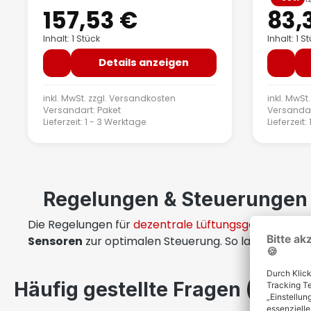
157,53 €
83,
Regulärer Preis:
Inhalt: 1 Stück
Inhalt: 1 S
Details anzeigen
inkl. MwSt. zzgl.
Versandkosten
inkl. MwSt.
Versandart: Paket
Versandar
Lieferzeit: 1 - 3 Werktage
Lieferzeit
Regelungen & Steuerungen f
Die Regelungen für
dezentrale Lüftungsgeräte
sind 
Sensoren
zur optimalen Steuerung. So lassen sich 
Häufig gestellte Fragen (FAQ)