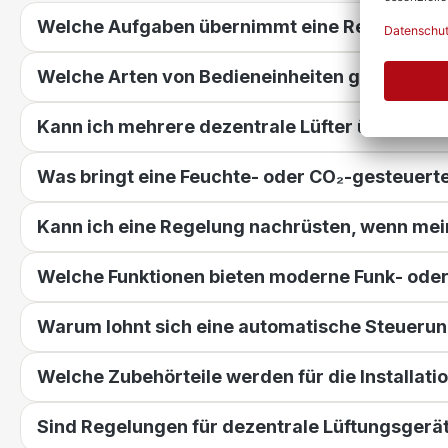
Welche Aufgaben übernimmt eine Regelung fü
Welche Arten von Bedieneinheiten gibt es für 
Kann ich mehrere dezentrale Lüfter über eine
Was bringt eine Feuchte- oder CO₂‑gesteuert
Kann ich eine Regelung nachrüsten, wenn mein
Welche Funktionen bieten moderne Funk‑ od
Warum lohnt sich eine automatische Steuerung
Welche Zubehörteile werden für die Installati
Sind Regelungen für dezentrale Lüftungsgerä