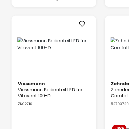
Viessmann
Zehnde
Viessmann Bedienteil LED für
Zehnder
Vitovent 100-D
ComfoL
ZK02710
52700729
Verkauf
1
-35%