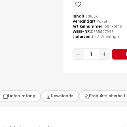
Inhalt
1 Stück
Versandart
Paket
Artikelnummer
1004-0145
WEEE-NR
DE65827948
Lieferzeit
1 - 3 Werktage
Produkt Anzahl:
Lieferumfang
Downloads
Produktsicherheit