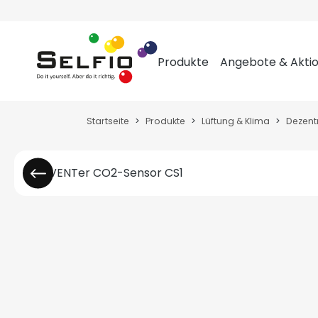
m Hauptinhalt springen
Zur Suche springen
Zur Hauptnavigation springen
Produkte
Angebote & Akti
Startseite
Produkte
Lüftung & Klima
Dezent
Bildergalerie überspringen