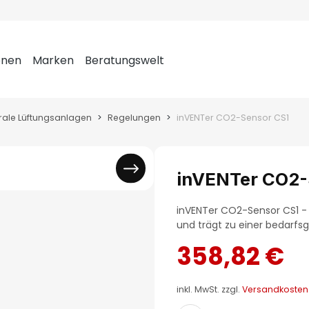
onen
Marken
Beratungswelt
rale Lüftungsanlagen
Regelungen
inVENTer CO2-Sensor CS1
inVENTer CO2-
inVENTer CO2-Sensor CS1 
und trägt zu einer bedarfsg
358,82 €
inkl. MwSt. zzgl.
Versandkosten