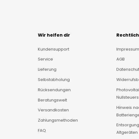
Wir helfen dir
Rechtlic
Kundensupport
Impressu
Service
AGB
Lieferung
Datenschut
Selbstabholung
Widerrufs
Rücksendungen
Photovolta
Nullsteuers
Beratungswelt
Hinweis n
Versandkosten
Batterieng
Zahlungsmethoden
Entsorgung
FAQ
Altgeräten