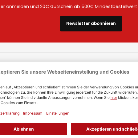
ter anmelden und 20€ Gutschein ab 500€ Mindestbestellwert a
Newsletter abonnieren
Trusted Shops