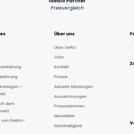
Idealo Partner
Preisvergleich
hes
Über uns
F
m
Über Selfio
Jobs
Z
zerklärung
Kontakt
belehrung
Presse
ikanlagen –
Aktuelle Meldungen
atz
Auszeichnungen
ach dem
Pressestimmen
esetz
Newsletter
 von Elektro-
V
Nachhaltigkeit