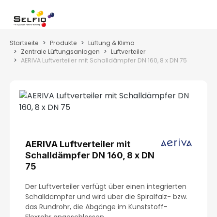
Zum Hauptinhalt springen
Wa
Startseite
Produkte
Lüftung & Klima
Zentrale Lüftungsanlagen
Luftverteiler
AERIVA Luftverteiler mit Schalldämpfer DN 160, 8 x DN 75
Bildergalerie überspringen
AERIVA Luftverteiler mit
Schalldämpfer DN 160, 8 x DN
75
Der Luftverteiler verfügt über einen integrierten
Schalldämpfer und wird über die Spiralfalz- bzw.
das Rundrohr, die Abgänge im Kunststoff-