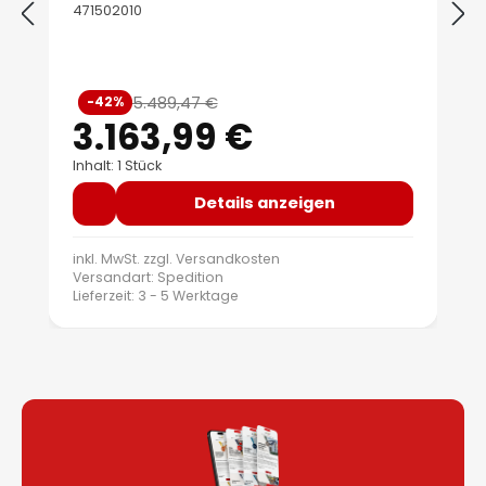
471502010
Verkaufspreis:
5.489,47 €
-42%
Regulärer Preis:
3.163,99 €
Inhalt: 1 Stück
Details anzeigen
inkl. MwSt. zzgl.
Versandkosten
Versandart: Spedition
Lieferzeit: 3 - 5 Werktage