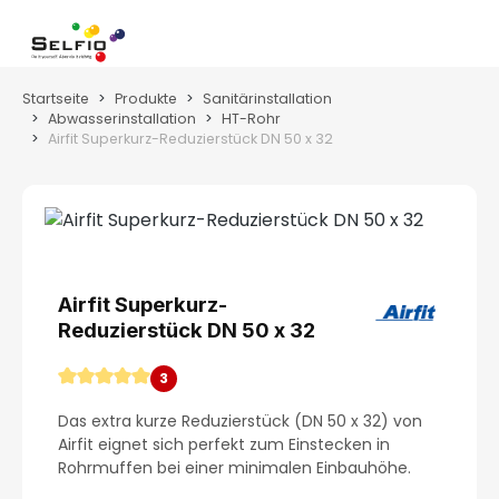
Zum Hauptinhalt springen
Wa
Startseite
Produkte
Sanitärinstallation
Abwasserinstallation
HT-Rohr
Airfit Superkurz-Reduzierstück DN 50 x 32
Bildergalerie überspringen
Airfit Superkurz-
Reduzierstück DN 50 x 32
3
Durchschnittliche Bewertung von 5 von 5 Sternen
Das extra kurze Reduzierstück (DN 50 x 32) von
Airfit eignet sich perfekt zum Einstecken in
Rohrmuffen bei einer minimalen Einbauhöhe.