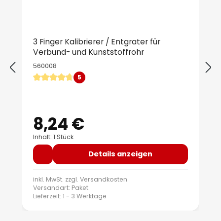
3 Finger Kalibrierer / Entgrater für
Verbund- und Kunststoffrohr
560008
5
Durchschnittliche Bewertung von 4.8 von 5 Sternen
8,24 €
Regulärer Preis:
Inhalt: 1 Stück
Details anzeigen
inkl. MwSt. zzgl.
Versandkosten
Versandart: Paket
Lieferzeit: 1 - 3 Werktage