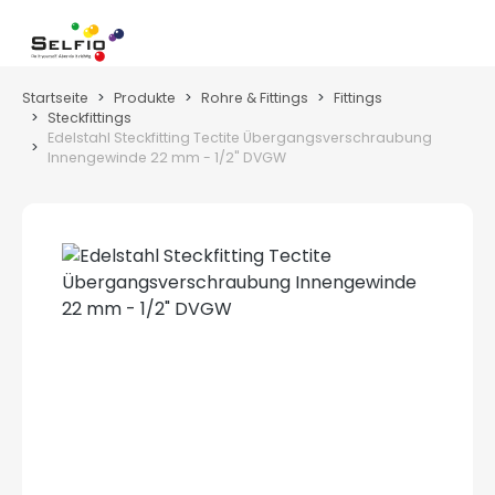
Zum Hauptinhalt springen
Wa
Startseite
Produkte
Rohre & Fittings
Fittings
Steckfittings
Edelstahl Steckfitting Tectite Übergangsverschraubung
Innengewinde 22 mm - 1/2" DVGW
Bildergalerie überspringen