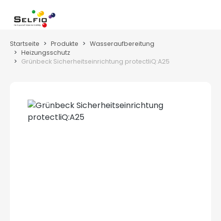
Zum Hauptinhalt springen
Wa
Startseite
Produkte
Wasseraufbereitung
Heizungsschutz
Grünbeck Sicherheitseinrichtung protectliQ:A25
Bildergalerie überspringen