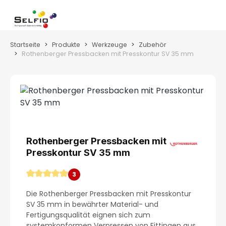
Zum Hauptinhalt springen
Wa
Startseite
Produkte
Werkzeuge
Zubehör
Rothenberger Pressbacken mit Presskontur SV 35 mm
Bildergalerie überspringen
Rothenberger Pressbacken mit
Presskontur SV 35 mm
3
Durchschnittliche Bewertung von 5 von 5 Sternen
Die Rothenberger Pressbacken mit Presskontur
SV 35 mm in bewährter Material- und
Fertigungsqualität eignen sich zum
systemkonformen Verpressen von Fittingen aus