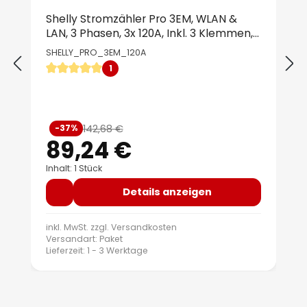
Shelly Stromzähler Pro 3EM, WLAN &
LAN, 3 Phasen, 3x 120A, Inkl. 3 Klemmen,
BT, Messfunktion, Hutschiene
SHELLY_PRO_3EM_120A
1
Durchschnittliche Bewertung von 5 von 5 Sternen
Verkaufspreis:
142,68 €
-37%
Regulärer Preis:
89,24 €
Inhalt: 1 Stück
Details anzeigen
inkl. MwSt. zzgl.
Versandkosten
Versandart: Paket
Lieferzeit: 1 - 3 Werktage