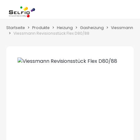
Zum Hauptinhalt springen
Wa
Startseite
Produkte
Heizung
Gasheizung
Viessmann
Viessmann Revisionsstück Flex D80/88
Bildergalerie überspringen