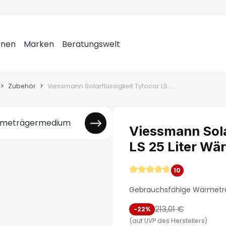
onen
Marken
Beratungswelt
Zubehör
Viessmann Solarflüssigkeit Tyfocor LS 25 Liter Wärmeträgermedium
Viessmann Sola
LS 25 Liter W
10
Durchschnittliche Bewer
Gebrauchsfähige Wärmeträge
213,01 €
-22%
(auf UVP des Herstellers)