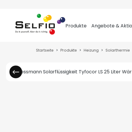
m Hauptinhalt springen
Zur Suche springen
Zur Hauptnavigation springen
Produkte
Angebote & Akti
Startseite
Produkte
Heizung
Solarthermie
Bildergalerie überspringen