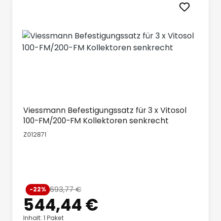
Viessmann Befestigungssatz für 3 x Vitosol
100-FM/200-FM Kollektoren senkrecht
Z012871
Verkaufspreis:
693,77 €
-22%
Regulärer Preis:
544,44 €
Inhalt: 1 Paket