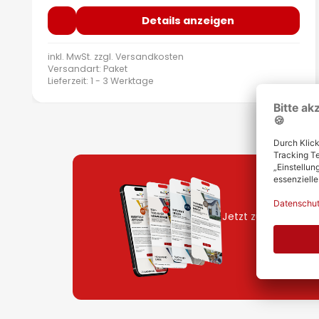
Details anzeigen
inkl. MwSt. zzgl.
Versandkosten
Versandart: Paket
Lieferzeit: 1 - 3 Werktage
Jetzt zum Newslet