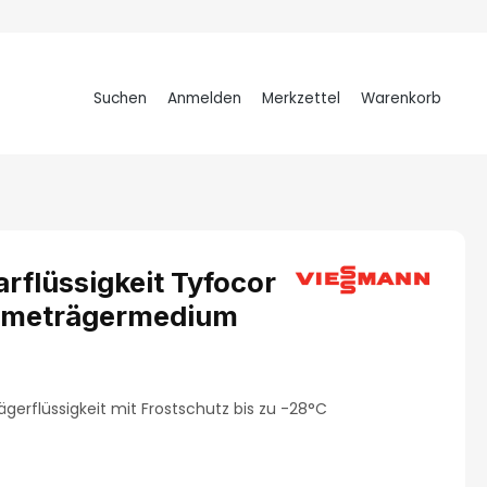
Suchen
Anmelden
Merkzettel
Warenkorb
Warenkorb
rflüssigkeit Tyfocor
ärmeträgermedium
tung von 4.8 von 5 Sternen
rflüssigkeit mit Frostschutz bis zu -28°C