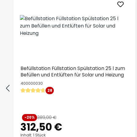
Befüllstation Füllstation Spülstation 25 l zum
Befüllen und Entlüften für Solar und Heizung
400000030
28
Durchschnittliche Bewertung von 4.79 von 5 Sternen
Verkaufspreis:
389,00 €
-20%
Regulärer Preis:
312,50 €
Inhalt: 1 Stück