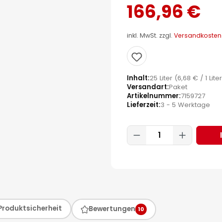
166,96 €
inkl. MwSt. zzgl.
Versandkosten
Inhalt
25 Liter
(6,68 € / 1 Lite
Versandart
Paket
Artikelnummer
7159727
Lieferzeit
3 - 5 Werktage
Produkt Anzahl:
Produktsicherheit
Bewertungen
10