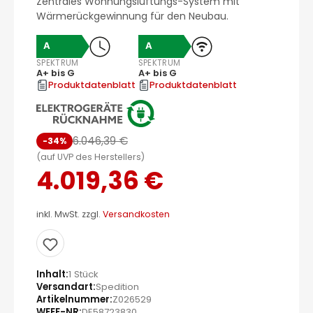
Zentrales Wohnungslüftungs-System mit
Wärmerückgewinnung für den Neubau.
A
A
SPEKTRUM
SPEKTRUM
A+ bis G
A+ bis G
Produktdatenblatt
Produktdatenblatt
6.046,39 €
-34%
(auf UVP des Herstellers)
4.019,36 €
inkl. MwSt. zzgl.
Versandkosten
Inhalt
1 Stück
Versandart
Spedition
Artikelnummer
Z026529
WEEE-NR
DE58723830