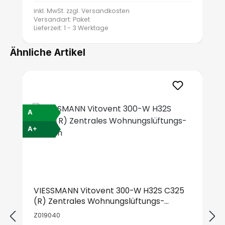
inkl. MwSt. zzgl.
Versandkosten
Versandart: Paket
Lieferzeit: 1 - 3 Werktage
Ähnliche Artikel
Produktgalerie überspringen
A
A+
ViPure Filter-Set Vitovent 300-W fine
Viessmann Lüftungsbedienteil LB1 mit
Anschlussleitung für Vitovent 200-
W/300-W/300-C
7521198
Z015318
VIESSMANN Vitovent 300-W H32S C325
14
(R) Zentrales Wohnungslüftungs-
Durchschnittliche Bewertung von 4.71 von 5 Sternen
System
Z019040