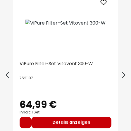
ViPure Filter-Set Vitovent 300-W
7521197
64,99 €
Regulärer Preis:
Inhalt: 1 Set
Details anzeigen