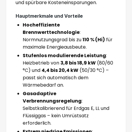
und spürbare Kosteneinsparungen.
Hauptmerkmale und Vorteile
Hocheffiziente
Brennwerttechnologie
:
Normnutzungsgrad bis zu
110 % (Hi)
für
maximale Energieausbeute.
Stufenlos modulierende Leistung
:
Heizbetrieb von
3,8 bis 18,9 kW
(80/60
°C) und
4,4 bis 20,4 kW
(50/30 °C) –
passt sich automatisch dem
Wärmebedarf an.
Gasadaptive
Verbrennungsregelung
:
Selbstkalibrierend für Erdgas E, LL und
Flüssiggas – kein Umrüstsatz
erforderlich.
Extrem niedrige Emissionen
: