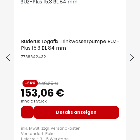
Buderus Logafix Trinkwasserpumpe BUZ-
Plus 15.3 BL 84 mm
7738342432
Verkaufspreis:
446,25 €
-66%
Regulärer Preis:
153,06 €
Inhalt: 1 Stück
Details anzeigen
inkl. MwSt. zzgl.
Versandkosten
Versandart: Paket
Lieferzeit: 3 - 5 Werktage