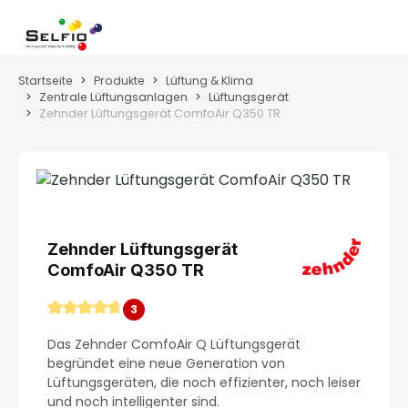
Zum Hauptinhalt springen
Wa
Startseite
Produkte
Lüftung & Klima
Zentrale Lüftungsanlagen
Lüftungsgerät
Zehnder Lüftungsgerät ComfoAir Q350 TR
Bildergalerie überspringen
Zehnder Lüftungsgerät
ComfoAir Q350 TR
3
Durchschnittliche Bewertung von 4.67 von 5 Ster
Das Zehnder ComfoAir Q Lüftungsgerät
begründet eine neue Generation von
Lüftungsgeräten, die noch effizienter, noch leiser
und noch intelligenter sind.