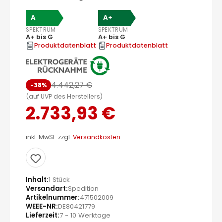
A
A+
SPEKTRUM
SPEKTRUM
A+ bis G
A+ bis G
Produktdatenblatt
Produktdatenblatt
4.442,27 €
-38%
(auf UVP des Herstellers)
2.733,93 €
inkl. MwSt. zzgl.
Versandkosten
Inhalt
1 Stück
Versandart
Spedition
Artikelnummer
471502009
WEEE-NR
DE80421779
Lieferzeit
7 - 10 Werktage