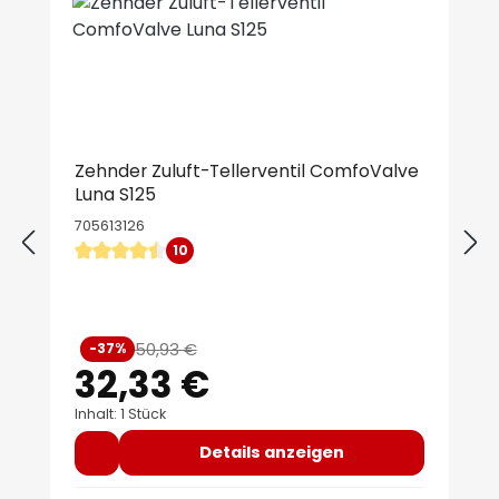
Zehnder Zuluft-Tellerventil ComfoValve
Luna S125
705613126
10
Durchschnittliche Bewertung von 4.6 von 5 Sternen
Verkaufspreis:
50,93 €
-37%
Regulärer Preis:
32,33 €
Inhalt: 1 Stück
Details anzeigen