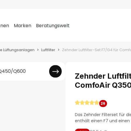
onen
Marken
Beratungswelt
le Lüftungsanlagen
Luftfilter
Zehnder Luftfil
ComfoAir Q35
26
Durchschnittliche Bewer
Das Zehnder Filterset für
enthält einen F7 und einen 