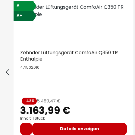
A
A+
Zehnder Lüftungsgerät ComfoAir Q350 TR
Enthalpie
471502010
Verkaufspreis:
5.489,47 €
-42%
Regulärer Preis:
3.163,99 €
Inhalt: 1 Stück
Details anzeigen