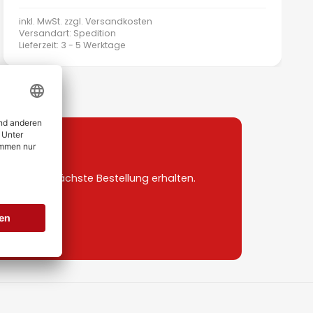
inkl. MwSt. zzgl.
Versandkosten
Versandart: Spedition
Lieferzeit: 3 - 5 Werktage
uf deine nächste Bestellung erhalten.
Zehnder Vorheizregister für Lüftungsgeräte
Q350/450/600
400502007
3
Durchschnittliche Bewertung von 5 von 5 Sternen