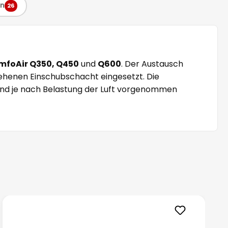
en
26
mfoAir Q350, Q450
und
Q600
. Der Austausch
ehenen Einschubschacht eingesetzt. Die
 und je nach Belastung der Luft vorgenommen