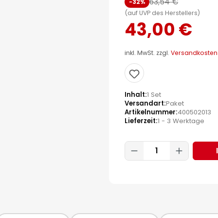
63,54 €
-32%
(auf UVP des Herstellers)
43,00 €
inkl. MwSt. zzgl.
Versandkosten
Inhalt
1 Set
Versandart
Paket
Artikelnummer
400502013
Lieferzeit
1 - 3 Werktage
Produkt Anzahl: