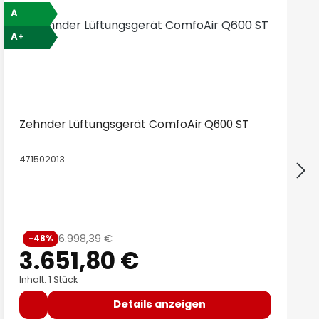
A
A+
Zehnder Lüftungsgerät ComfoAir Q600 ST
471502013
Verkaufspreis:
6.998,39 €
-48%
Regulärer Preis:
3.651,80 €
Inhalt: 1 Stück
Details anzeigen