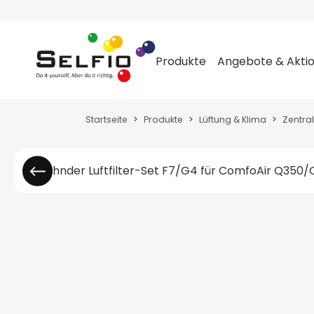
m Hauptinhalt springen
Zur Suche springen
Zur Hauptnavigation springen
Produkte
Angebote & Akti
Startseite
Produkte
Lüftung & Klima
Zentra
Bildergalerie überspringen