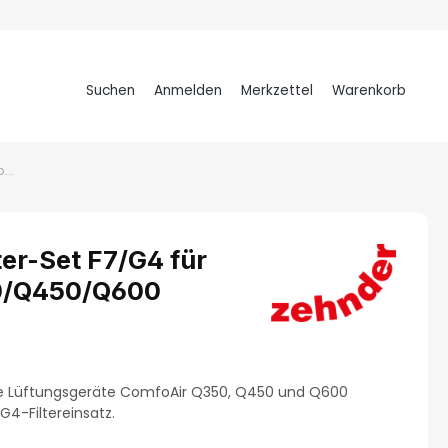
Suchen
Anmelden
Merkzettel
Warenkorb
Warenkorb
Zehnder Luftfilter-Set F7/G4 für ComfoAir Q350/Q450/Q600
ter-Set F7/G4 für
0/Q450/Q600
tung von 4.96 von 5 Sternen
 die Lüftungsgeräte ComfoAir Q350, Q450 und Q600
G4-Filtereinsatz.