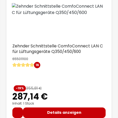
Zehnder Schnittstelle ComfoConnect LAN C
für Lüftungsgeräte Q350/450/600
655011100
16
Durchschnittliche Bewertung von 5 von 5 Sternen
Verkaufspreis:
355,81 €
-19%
Regulärer Preis:
287,14 €
Inhalt: 1 Stück
Details anzeigen