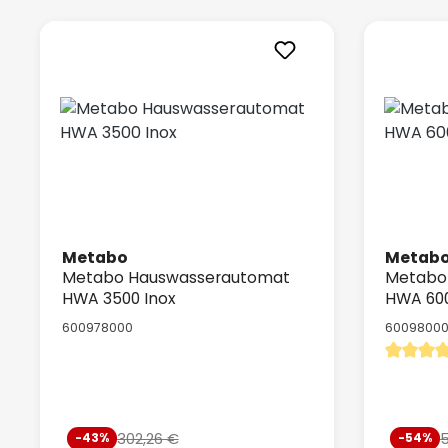
Metabo
Metab
Metabo Hauswasserautomat
Metabo
HWA 3500 Inox
HWA 600
600978000
6009800
Durchschn
Verkaufspreis:
Verkauf
302,26 €
5
-43%
-54%
Regulärer Preis: