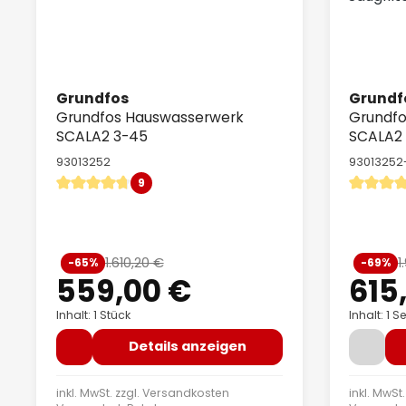
Grundfos
Grundf
Grundfos Hauswasserwerk
Grundf
SCALA2 3-45
SCALA2 
Saugfilt
93013252
93013252
9
Durchschnittliche Bewertung von 4.78 von 5 Sternen
Durchschn
Verkaufspreis:
Verkauf
1.610,20 €
1
-65%
-69%
Regulärer Preis:
559,00 €
615
Inhalt: 1 Stück
Inhalt: 1 Se
Details anzeigen
inkl. MwSt. zzgl.
Versandkosten
inkl. MwSt.