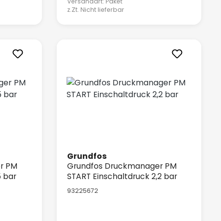
Versandart: Paket
z.Zt. Nicht lieferbar
Grundfos
r PM
Grundfos Druckmanager PM
5 bar
START Einschaltdruck 2,2 bar
93225672