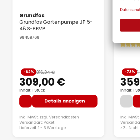
Grundfos
Grundf
Grundfos Gartenpumpe JP 5-
Grundf
48 S-BBVP
SCALA1 
99458769
9953040
Durchschn
Verkaufspreis:
Verkauf
816,34 €
1
-62%
-73%
Regulärer Preis:
309,00 €
359
Inhalt: 1 Stück
Inhalt: 1 S
Details anzeigen
inkl. MwSt. zzgl.
Versandkosten
inkl. MwSt.
Versandart: Paket
Versandar
Lieferzeit: 1 - 3 Werktage
z.Zt. Nicht