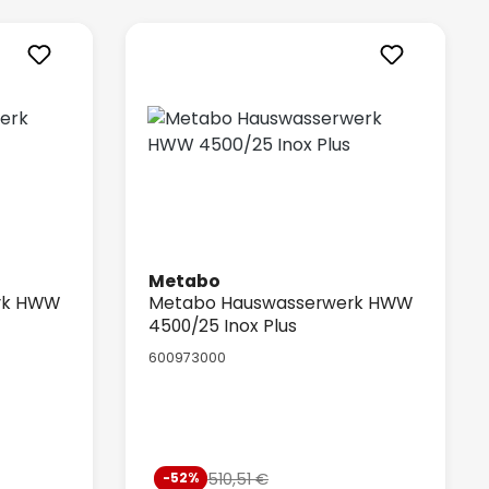
Metabo
rk HWW
Metabo Hauswasserwerk HWW
4500/25 Inox Plus
600973000
Verkaufspreis:
510,51 €
-52%
Preis:
Regulärer Preis: