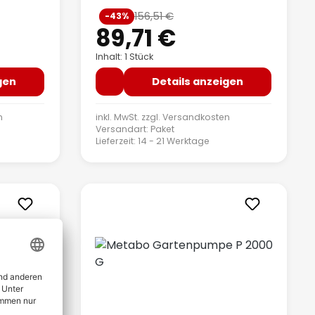
Verkaufspreis:
156,51 €
-43%
reis:
Regulärer Preis:
89,71 €
Inhalt: 1 Stück
gen
Details anzeigen
n
inkl. MwSt. zzgl.
Versandkosten
Versandart: Paket
Lieferzeit: 14 - 21 Werktage