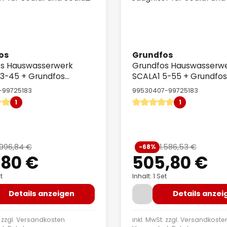
os
Grundfos
os Hauswasserwerk
Grundfos Hauswasserw
3-45 + Grundfos
SCALA1 5-55 + Grundfos
er für Scala1 und Scala2
Saugfilter für Scala1 un
-99725183
99530407-99725183
1
1
ittliche Bewertung von 5 von 5 Sternen
Durchschnittliche Bewertun
spreis:
Verkaufspreis:
.996,84 €
1.586,53 €
-68%
Regulärer Preis:
Regulärer
,80 €
505,80 €
t
Inhalt: 1 Set
Details anzeigen
Details anzei
 zzgl.
Versandkosten
inkl. MwSt. zzgl.
Versandkoste