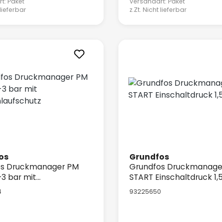
t: Paket
Versandart: Paket
 lieferbar
z.Zt. Nicht lieferbar
os
Grundfos
os Druckmanager PM
Grundfos Druckmanage
-3 bar mit
START Einschaltdruck 1,
laufschutz
4
93225650