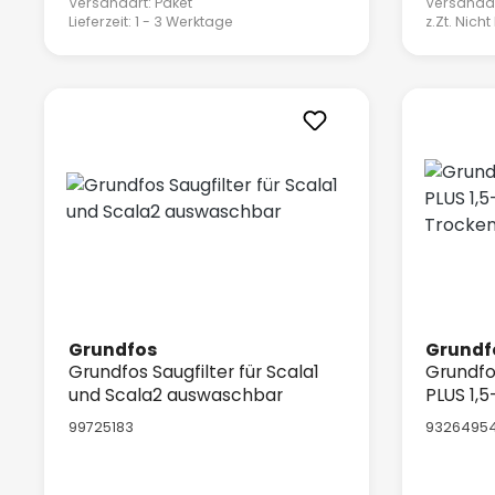
Versandart: Paket
Versandar
Lieferzeit: 1 - 3 Werktage
z.Zt. Nicht
Grundfos
Grundf
Grundfos Saugfilter für Scala1
Grundf
und Scala2 auswaschbar
PLUS 1,5
Trocken
99725183
9326495