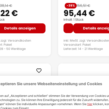
spreis:
Verkaufspreis:
38,14 €
156,51 €
-39%
Regulärer Preis:
Regulärer P
,22 €
95,44 €
tück
Inhalt: 1 Stück
Details anzeigen
Details anzei
 zzgl.
Versandkosten
inkl. MwSt. zzgl.
Versandkoste
t: Paket
Versandart: Paket
: 28 - 50 Werktage
Lieferzeit: 14 - 21 Werktage