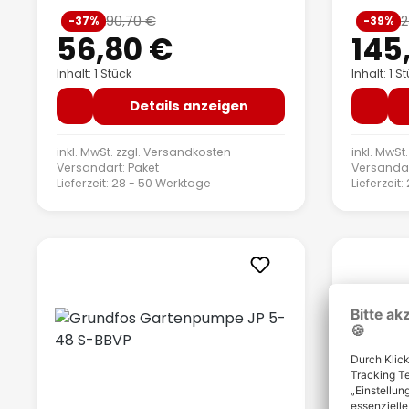
Verkaufspreis:
Verkauf
90,70 €
2
-37%
-39%
Regulärer Preis:
56,80 €
145
Inhalt: 1 Stück
Inhalt: 1 S
Details anzeigen
inkl. MwSt. zzgl.
Versandkosten
inkl. MwSt.
Versandart: Paket
Versandar
Lieferzeit: 28 - 50 Werktage
Lieferzeit