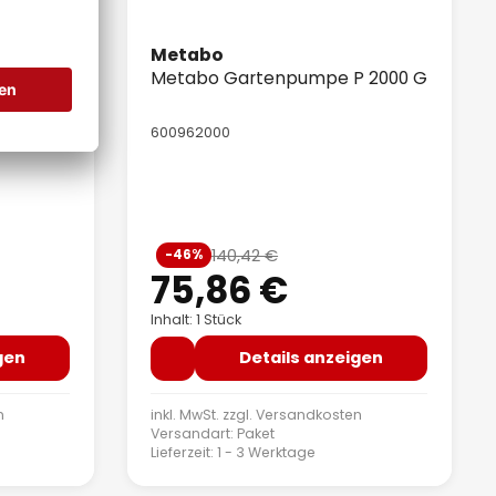
Metabo
erk
Metabo Gartenpumpe P 2000 G
600962000
g von 5 von 5 Sternen
Verkaufspreis:
140,42 €
-46%
 Preis:
Regulärer Preis:
75,86 €
Inhalt: 1 Stück
gen
Details anzeigen
n
inkl. MwSt. zzgl.
Versandkosten
Versandart: Paket
Lieferzeit: 1 - 3 Werktage