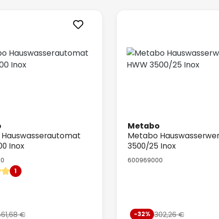
o
Metabo
 Hauswasserautomat
Metabo Hauswasserwe
0 Inox
3500/25 Inox
00
600969000
1
ittliche Bewertung von 5 von 5 Sternen
spreis:
Verkaufspreis:
61,68 €
302,26 €
-32%
Regulärer Preis:
Regulärer 