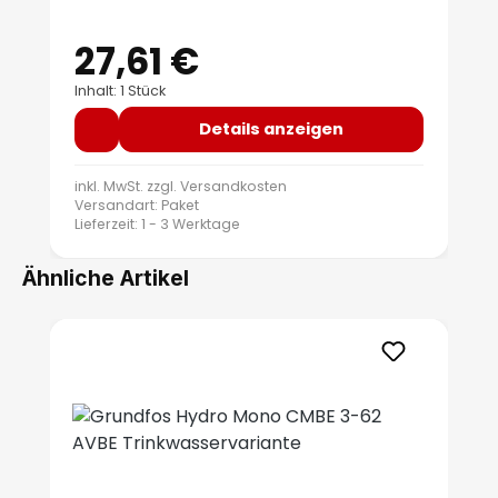
27,61 €
Regulärer Preis:
Inhalt: 1 Stück
Details anzeigen
inkl. MwSt. zzgl.
Versandkosten
Versandart: Paket
Lieferzeit: 1 - 3 Werktage
Ähnliche Artikel
Produktgalerie überspringen