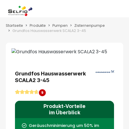
Zum Hauptinhalt springen
Wa
Startseite
Produkte
Pumpen
Zisternenpumpe
Grundfos Hauswasserwerk SCALA2 3-45
Bildergalerie überspringen
Grundfos Hauswasserwerk
SCALA2 3-45
9
Durchschnittliche Bewertung von 4.78 von 5 Ster
Produkt-Vorteile
im Überblick
Geräuschminimierung um 50% im