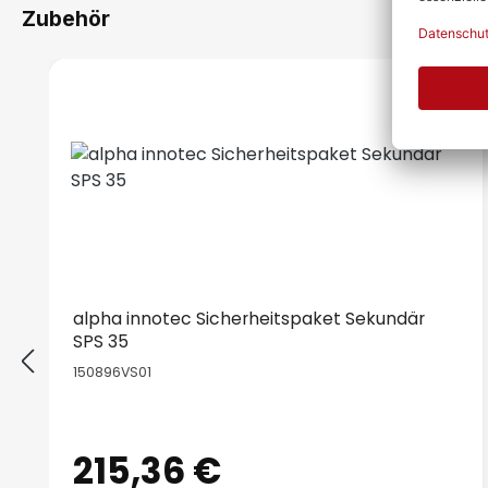
Zubehör
Produktgalerie überspringen
alpha innotec Sicherheitspaket Sekundär
SPS 35
150896VS01
215,36 €
Regulärer Preis: