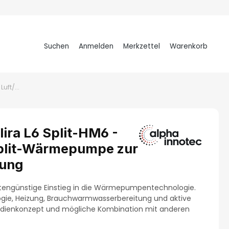
Suchen
Anmelden
Merkzettel
Warenkorb
Warenkorb
alpha innotec alira L6 Split-HM6 - Luft/Wasser-Split-Wärmepumpe zur Aussenaufstellung
lira L6 Split-HM6 -
plit-Wärmepumpe zur
lung
kostengünstige Einstieg in die Wärmepumpentechnologie.
logie, Heizung, Brauchwarmwasserbereitung und aktive
Bedienkonzept und mögliche Kombination mit anderen