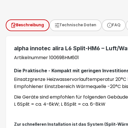
Beschreibung
Technische Daten
FAQ
alpha innotec alira L6 Split-HM6 – Luft
Artikelnummer 100698HM601
Die Praktische - Kompakt mit geringen Investition
Einsatzgrenze Heizwasservorlauftemperatur 20°C bi
Empfohlener Einstzbereich Wärmequelle -20°C bi
Die Geräte sind empfohlen für folgenden Gebäud
L 6Split = ca. 4-6kW; L 8Split = ca. 6-8kW
Zur schnelleren Installation ist das System (Split-W