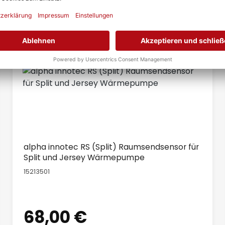
alpha innotec RS (Split) Raumsendsensor für
Split und Jersey Wärmepumpe
15213501
68,00 €
Regulärer Preis: