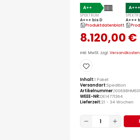
A++
A++
SPEKTRUM
SPEKTR
A+++ bis D
A+++ b
Produktdatenblatt
Prod
8.120,00 €
inkl. MwSt. zzgl.
Versandkosten
Inhalt
1 Paket
Versandart
Spedition
Artikelnummer
100698HM60
WEEE-NR
DE14771364
Lieferzeit
21 - 34 Wochen
Produkt Anzahl: