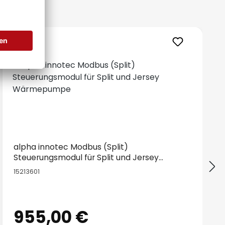
alpha innotec Modbus (Split)
Steuerungsmodul für Split und Jersey
Wärmepumpe
15213601
955,00 €
Regulärer Preis: