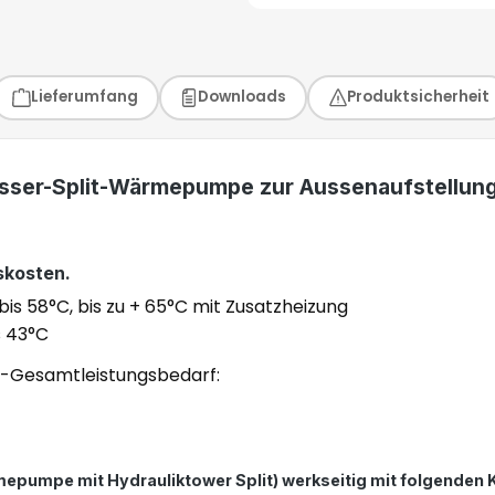
Lieferumfang
Downloads
Produktsicherheit
/Wasser-Split-Wärmepumpe zur Aussenaufstellun
skosten.
s 58°C, bis zu + 65°C mit Zusatzheizung
s 43°C
e-Gesamtleistungsbedarf:
ärmepumpe mit Hydrauliktower Split) werkseitig mit folgende