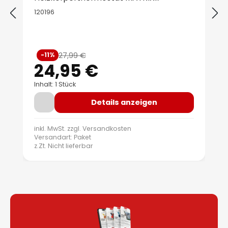
Bluetooth
120196
Verkaufspreis:
27,99 €
-11%
Regulärer Preis:
24,95 €
Inhalt: 1 Stück
Details anzeigen
inkl. MwSt. zzgl.
Versandkosten
Versandart: Paket
z.Zt. Nicht lieferbar