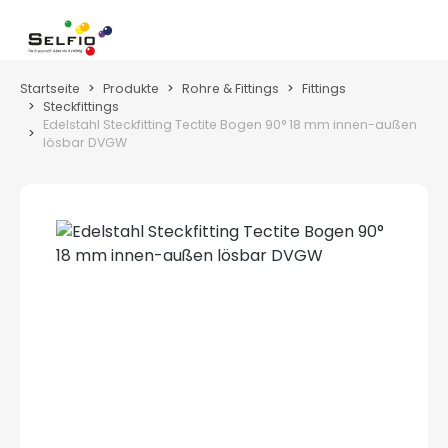
Zum Hauptinhalt springen
Wa
Startseite
Produkte
Rohre & Fittings
Fittings
Steckfittings
Edelstahl Steckfitting Tectite Bogen 90° 18 mm innen-außen
lösbar DVGW
Bildergalerie überspringen