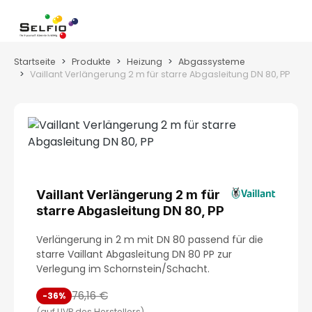
Zum Hauptinhalt springen
Wa
Startseite
Produkte
Heizung
Abgassysteme
Vaillant Verlängerung 2 m für starre Abgasleitung DN 80, PP
Bildergalerie überspringen
Vaillant Verlängerung 2 m für
starre Abgasleitung DN 80, PP
Verlängerung in 2 m mit DN 80 passend für die
starre Vaillant Abgasleitung DN 80 PP zur
Verlegung im Schornstein/Schacht.
76,16 €
-36%
(auf UVP des Herstellers)